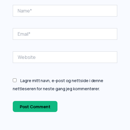
Name*
Email*
Website
Lagre mitt navn, e-post og nettside i denne
nettleseren for neste gang jeg kommenterer.