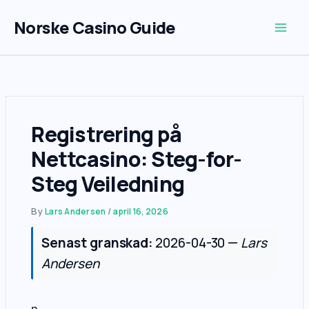
Skip
Norske Casino Guide
to
content
Registrering på
Nettcasino: Steg-for-
Steg Veiledning
By
/
Lars Andersen
april 16, 2026
Senast granskad:
2026-04-30 —
Lars
Andersen
n