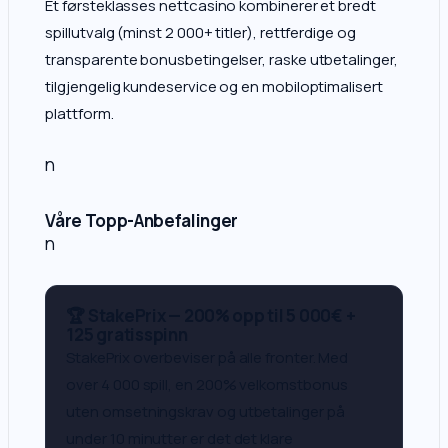
Et førsteklasses nettcasino kombinerer et bredt
spillutvalg (minst 2 000+ titler), rettferdige og
transparente bonusbetingelser, raske utbetalinger,
tilgjengelig kundeservice og en mobiloptimalisert
plattform.
n
Våre Topp-Anbefalinger
n
🏆 StakePrix — 200% opp til 5 000€ +
125 gratisspinn
StakePrix overbeviser på alle fronter. Med
over 4 000 spill, en 200% velkomstbonus
uten omsetningskrav og utbetalinger på
under 10 minutter er det det klare