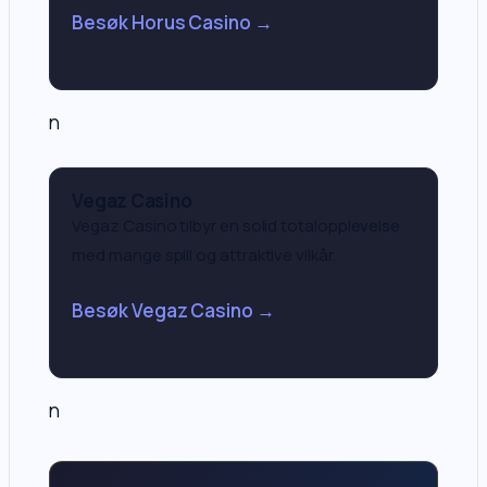
Besøk Horus Casino →
n
Vegaz Casino
Vegaz Casino tilbyr en solid totalopplevelse
med mange spill og attraktive vilkår.
Besøk Vegaz Casino →
n