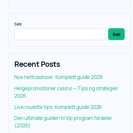
Søk
Søk
Recent Posts
Nye nettcasinoer: Komplett guide 2026
Helgepromotioner casino — Tips og strategier
2026
Live roulette tips: Komplett guide 2026
Den ultimate guiden til Vip program fordeler
(2026)