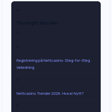
n
You might also like:
n
n
Registrering på Nettcasino: Steg-for-Steg
Veiledning
n
Nettcasino Trender 2026: Hva er Nytt?
n