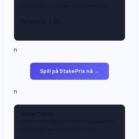
førstevalget for norske spillere i april 2026.
Vurdering: 4.9/5
n
Spill på StakePrix nå →
n
Horus Casino
Horus Casino tilbyr en solid totalopplevelse
med mange spill og attraktive vilkår.