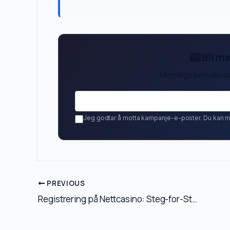
🎰 Bli m
Ukentlige bonuskoder
Jeg godtar å motta kampanje-e-poster. Du kan m
PREVIOUS
Registrering på Nettcasino: Steg-for-Steg Veiledning