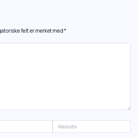
gatoriske felt er merket med
*
Website