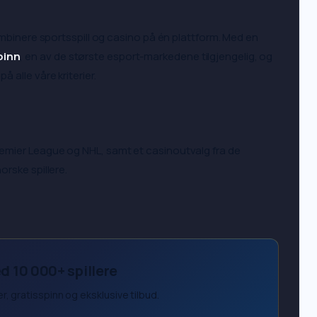
kombinere sportsspill og casino på én plattform. Med en
pinn
, en av de største esport-markedene tilgjengelig, og
 alle våre kriterier.
remier League og NHL, samt et casinoutvalg fra de
orske spillere.
ed 10 000+ spillere
, gratisspinn og eksklusive tilbud.