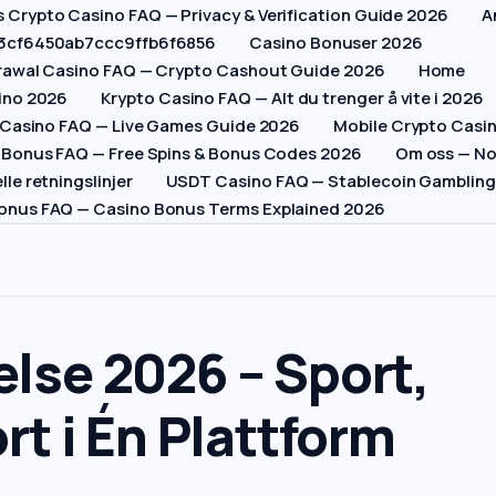
Crypto Casino FAQ — Privacy & Verification Guide 2026
A
3cf6450ab7ccc9ffb6f6856
Casino Bonuser 2026
rawal Casino FAQ — Crypto Cashout Guide 2026
Home
ino 2026
Krypto Casino FAQ — Alt du trenger å vite i 2026
r Casino FAQ — Live Games Guide 2026
Mobile Crypto Casi
 Bonus FAQ — Free Spins & Bonus Codes 2026
Om oss — No
le retningslinjer
USDT Casino FAQ — Stablecoin Gambling
nus FAQ — Casino Bonus Terms Explained 2026
lse 2026 – Sport,
t i Én Plattform