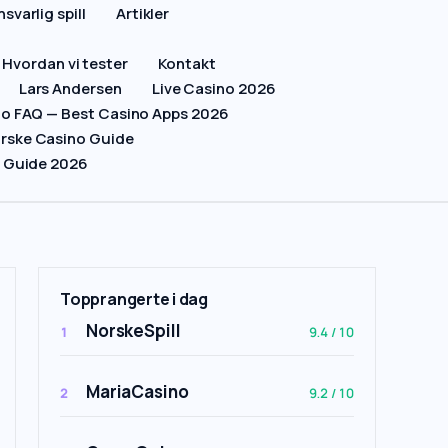
nsvarlig spill
Artikler
Hvordan vi tester
Kontakt
Lars Andersen
Live Casino 2026
no FAQ — Best Casino Apps 2026
rske Casino Guide
 Guide 2026
Topprangerte i dag
NorskeSpill
9.4 / 10
MariaCasino
9.2 / 10