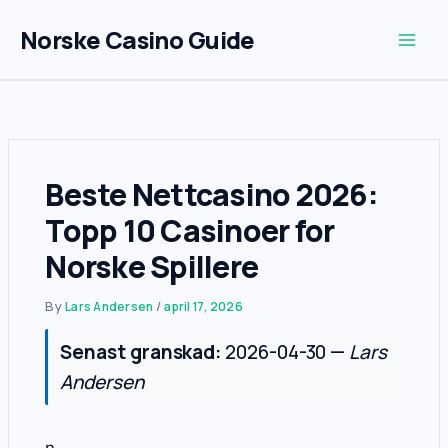
Skip
Norske Casino Guide
to
content
Beste Nettcasino 2026:
Topp 10 Casinoer for
Norske Spillere
By
/
Lars Andersen
april 17, 2026
Senast granskad:
2026-04-30 —
Lars
Andersen
n