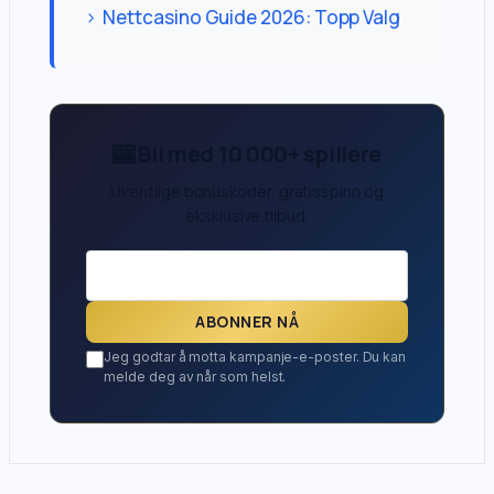
›
Nettcasino Guide 2026: Topp Valg
🎰 Bli med 10 000+ spillere
Ukentlige bonuskoder, gratisspinn og
eksklusive tilbud.
ABONNER NÅ
Jeg godtar å motta kampanje-e-poster. Du kan
melde deg av når som helst.