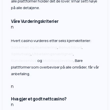
alle plattformer holder det de lover. Vi har sett nøye
på alle detaljene.
Våre Vurderingskriterier
n
Hvert casino vurderes etter seks kjernekriterier:
Sikkerhet og lisensiering
,
Bonustilbud
,
Spillutvalg
,
Utbetalingshastighet
,
Kundeservice
og
Mobilopplevelse
. Bare
plattformer som overbeviser på alle områder, får vår
anbefaling.
n
Hva gjør et godt nettcasino?
n