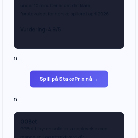
under 10 minutter er det det klare
førstevalget for norske spillere i april 2026.
Vurdering: 4.9/5
n
Spill på StakePrix nå →
n
GGBet
GGBet tilbyr en solid totalopplevelse med
mange spill og attraktive vilkår.