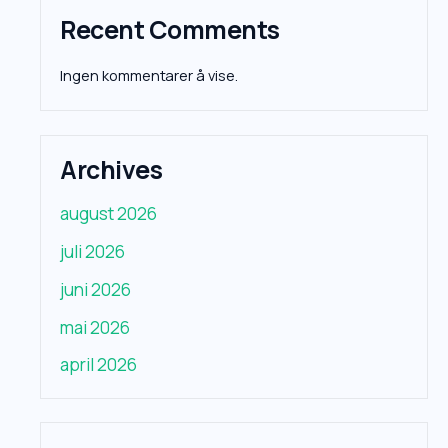
Recent Comments
Ingen kommentarer å vise.
Archives
august 2026
juli 2026
juni 2026
mai 2026
april 2026