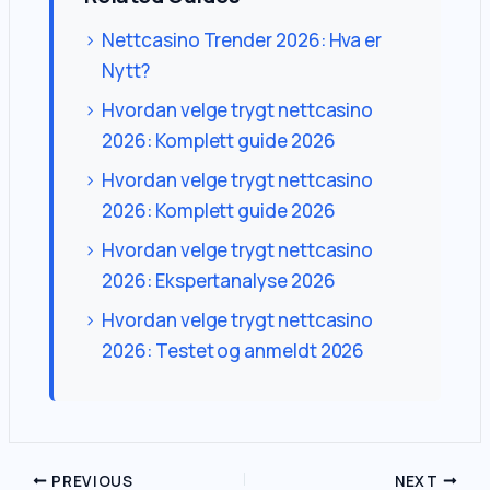
›
Nettcasino Trender 2026: Hva er
Nytt?
›
Hvordan velge trygt nettcasino
2026: Komplett guide 2026
›
Hvordan velge trygt nettcasino
2026: Komplett guide 2026
›
Hvordan velge trygt nettcasino
2026: Ekspertanalyse 2026
›
Hvordan velge trygt nettcasino
2026: Testet og anmeldt 2026
PREVIOUS
NEXT