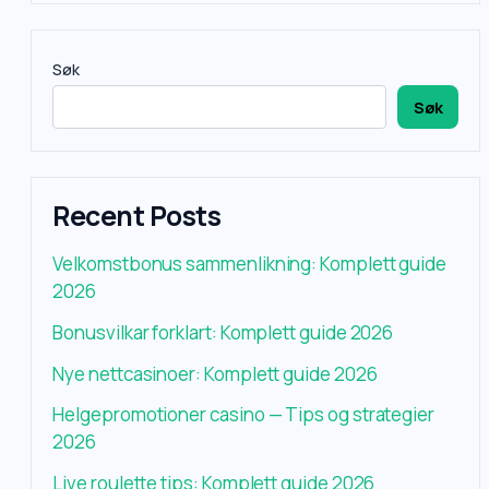
Søk
Søk
Recent Posts
Velkomstbonus sammenlikning: Komplett guide
2026
Bonusvilkar forklart: Komplett guide 2026
Nye nettcasinoer: Komplett guide 2026
Helgepromotioner casino — Tips og strategier
2026
Live roulette tips: Komplett guide 2026