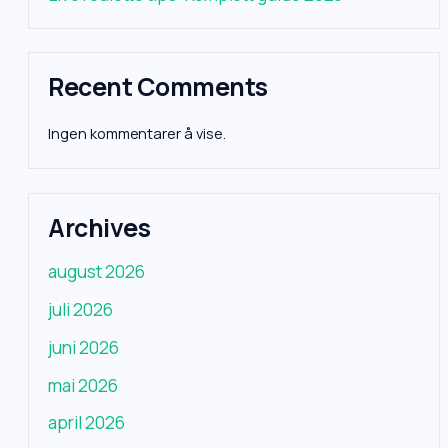
Recent Comments
Ingen kommentarer å vise.
Archives
august 2026
juli 2026
juni 2026
mai 2026
april 2026