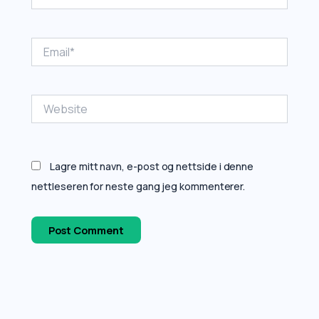
Email*
Website
Lagre mitt navn, e-post og nettside i denne
nettleseren for neste gang jeg kommenterer.