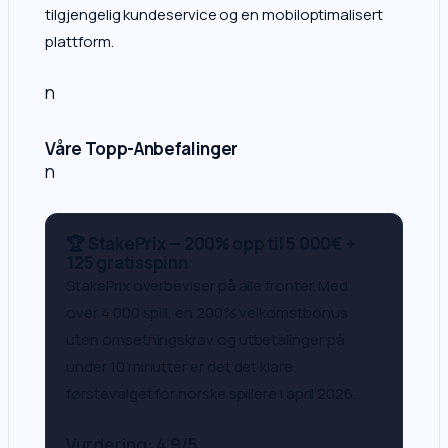
tilgjengelig kundeservice og en mobiloptimalisert
plattform.
n
Våre Topp-Anbefalinger
n
🏆 StakePrix — 200% opp til 5 000€ +
125 gratisspinn
StakePrix overbeviser på alle fronter. Med
over 4 000 spill, en 200% velkomstbonus
uten omsetningskrav og utbetalinger på
under 10 minutter er det det klare
førstevalget for norske spillere i april 2026.
Vurdering: 4.9/5