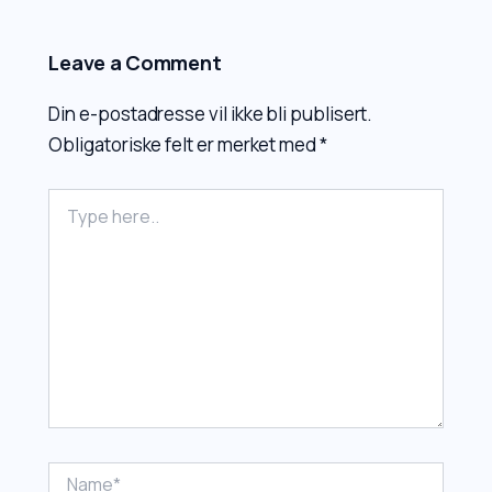
Leave a Comment
Din e-postadresse vil ikke bli publisert.
Obligatoriske felt er merket med
*
Type
here..
Name*