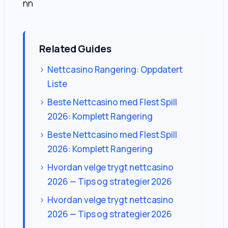
n
n
Related Guides
›
Nettcasino Rangering: Oppdatert
Liste
›
Beste Nettcasino med Flest Spill
2026: Komplett Rangering
›
Beste Nettcasino med Flest Spill
2026: Komplett Rangering
›
Hvordan velge trygt nettcasino
2026 — Tips og strategier 2026
›
Hvordan velge trygt nettcasino
2026 — Tips og strategier 2026