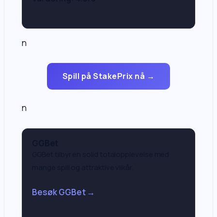
n
Spill på StakePrix nå →
n
GGBet
GGBet tilbyr en solid totalopplevelse med
mange spill og attraktive vilkår.
Besøk GGBet →