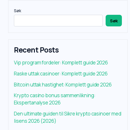
Søk
Søk
Recent Posts
Vip program fordeler: Komplett guide 2026
Raske uttak casinoer: Komplett guide 2026
Bitcoin uttak hastighet: Komplett guide 2026
Krypto casino bonus sammenlikning:
Ekspertanalyse 2026
Den ultimate guiden til Sikre krypto casinoer med
lisens 2026 (2026)