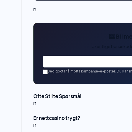
n
🎰 Bli m
Ukentlige bonuskoder
Jeg godtar å motta kampanje-e-poster. Du kan m
Ofte Stilte Spørsmål
n
Er nettcasino trygt?
n