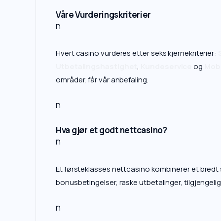
Våre Vurderingskriterier
n
Hvert casino vurderes etter seks kjernekriterier:
Utbetalingshastighet
,
Kundeservice
og
Mobi
områder, får vår anbefaling.
n
Hva gjør et godt nettcasino?
n
Et førsteklasses nettcasino kombinerer et bredt s
bonusbetingelser, raske utbetalinger, tilgjengeli
n