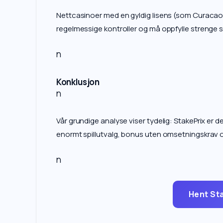
Nettcasinoer med en gyldig lisens (som Curacao 
regelmessige kontroller og må oppfylle strenge s
n
Konklusjon
n
Vår grundige analyse viser tydelig: StakePrix er d
enormt spillutvalg, bonus uten omsetningskrav og
n
Hent St