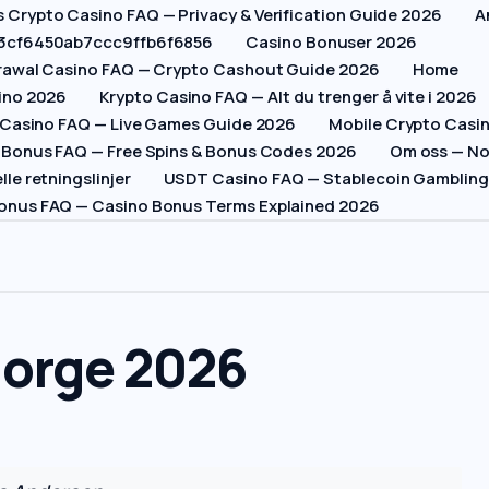
Crypto Casino FAQ — Privacy & Verification Guide 2026
A
3cf6450ab7ccc9ffb6f6856
Casino Bonuser 2026
rawal Casino FAQ — Crypto Cashout Guide 2026
Home
ino 2026
Krypto Casino FAQ — Alt du trenger å vite i 2026
r Casino FAQ — Live Games Guide 2026
Mobile Crypto Casi
 Bonus FAQ — Free Spins & Bonus Codes 2026
Om oss — No
le retningslinjer
USDT Casino FAQ — Stablecoin Gambling
nus FAQ — Casino Bonus Terms Explained 2026
Norge 2026