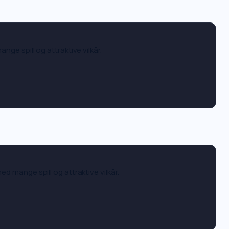
nge spill og attraktive vilkår.
d mange spill og attraktive vilkår.