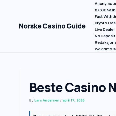
Skip
Anonymous 
to
b75004a1b
content
Fast Withd
Krypto Cas
Norske Casino Guide
Live Deale
No Deposit
Redaksjonel
Welcome Bo
Beste Casino 
By
Lars Andersen
/
april 17, 2026