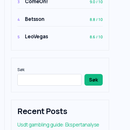
ComeOn!
9.0 / 10
Betsson
8.8 / 10
LeoVegas
8.6 / 10
Søk
Søk
Recent Posts
Usdt gambling guide: Ekspertanalyse