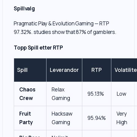
Spillvalg
Pragmatic Play & Evolution Gaming — RTP
97.32%. studies show that 87% of gamblers.
Topp Spill etter RTP
Spill
Leverandor
RTP
Volatilit
Chaos
Relax
95.13%
Low
Crew
Gaming
Fruit
Hacksaw
Very
95.94%
Party
Gaming
High