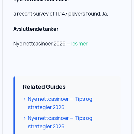
a recent survey of 11,147 players found. Ja.
Avsluttende tanker
Nye nettcasinoer 2026 —
les mer
.
Related Guides
›
Nye nettcasinoer — Tips og
strategier 2026
›
Nye nettcasinoer — Tips og
strategier 2026