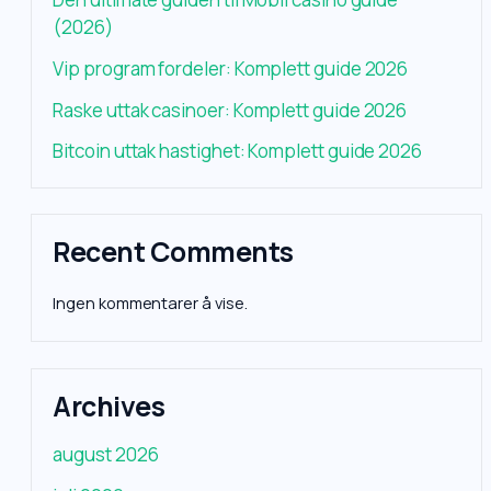
(2026)
Vip program fordeler: Komplett guide 2026
Raske uttak casinoer: Komplett guide 2026
Bitcoin uttak hastighet: Komplett guide 2026
Recent Comments
Ingen kommentarer å vise.
Archives
august 2026