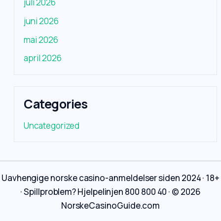
juli 2026
juni 2026
mai 2026
april 2026
Categories
Uncategorized
Uavhengige norske casino-anmeldelser siden 2024 · 18+
· Spillproblem? Hjelpelinjen 800 800 40 · © 2026
NorskeCasinoGuide.com