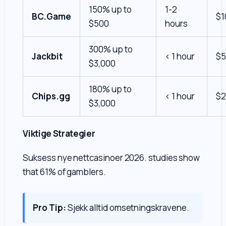
150% up to
1-2
BC.Game
$1
$500
hours
300% up to
Jackbit
< 1 hour
$
$3,000
180% up to
Chips.gg
< 1 hour
$
$3,000
Viktige Strategier
Suksess nye nettcasinoer 2026. studies show
that 61% of gamblers.
Pro Tip:
Sjekk alltid omsetningskravene.