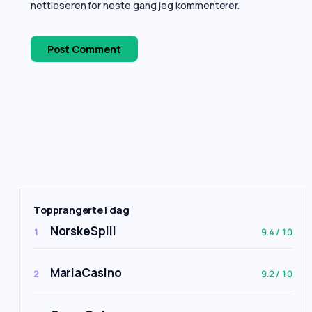
nettleseren for neste gang jeg kommenterer.
Topprangerte i dag
NorskeSpill
9.4 / 10
MariaCasino
9.2 / 10