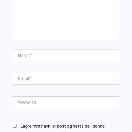
Name*
Email*
Website
Lagre mitt navn, e-post og nettside i denne