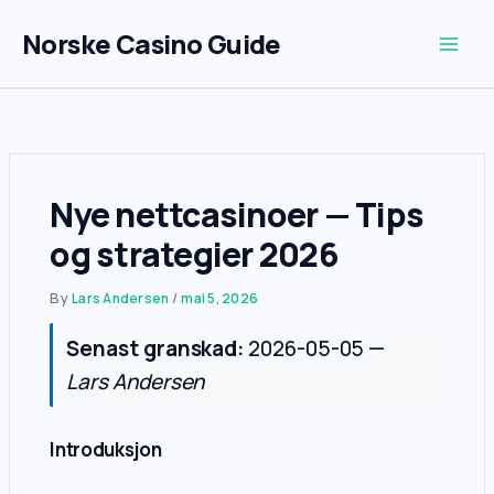
Skip
Norske Casino Guide
to
content
Nye nettcasinoer — Tips
og strategier 2026
By
/
Lars Andersen
mai 5, 2026
Senast granskad:
2026-05-05 —
Lars Andersen
Introduksjon