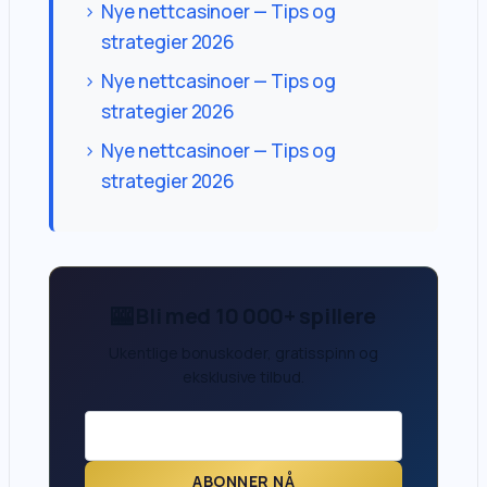
›
Nye nettcasinoer — Tips og
strategier 2026
›
Nye nettcasinoer — Tips og
strategier 2026
›
Nye nettcasinoer — Tips og
strategier 2026
🎰 Bli med 10 000+ spillere
Ukentlige bonuskoder, gratisspinn og
eksklusive tilbud.
ABONNER NÅ