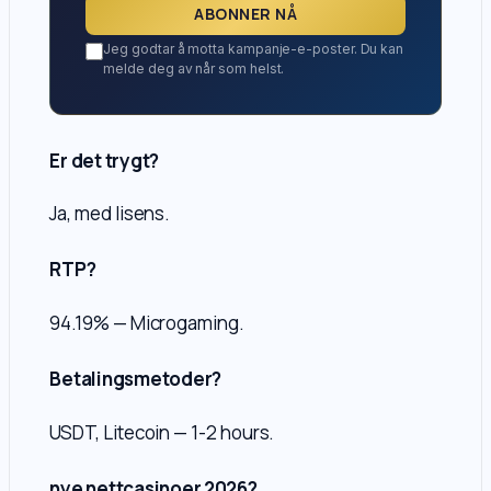
ABONNER NÅ
Jeg godtar å motta kampanje-e-poster. Du kan
melde deg av når som helst.
Er det trygt?
Ja, med lisens.
RTP?
94.19% — Microgaming.
Betalingsmetoder?
USDT, Litecoin — 1-2 hours.
nye nettcasinoer 2026?