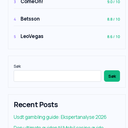
ComeOn!
9.0 / 10
Betsson
8.8 / 10
LeoVegas
8.6 / 10
Søk
Søk
Recent Posts
Usdt gambling guide: Ekspertanalyse 2026
Den ultimate guiden til Mobil casino guide