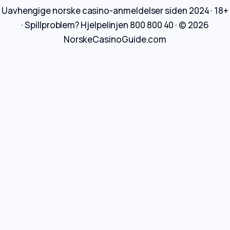
Uavhengige norske casino-anmeldelser siden 2024 · 18+
· Spillproblem? Hjelpelinjen 800 800 40 · © 2026
NorskeCasinoGuide.com