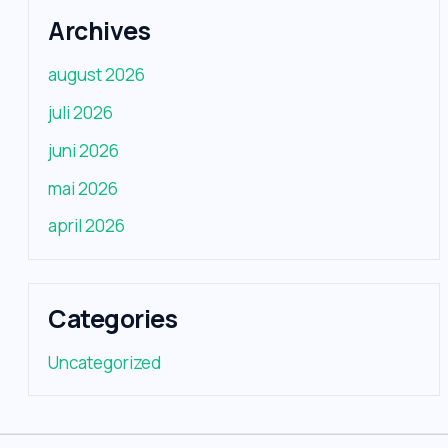
Archives
august 2026
juli 2026
juni 2026
mai 2026
april 2026
Categories
Uncategorized