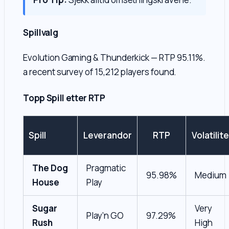
Spillvalg
Evolution Gaming & Thunderkick — RTP 95.11%.
a recent survey of 15,212 players found.
Topp Spill etter RTP
Spill
Leverandor
RTP
Volatilit
The Dog
Pragmatic
95.98%
Medium
House
Play
Sugar
Very
Play’n GO
97.29%
Rush
High