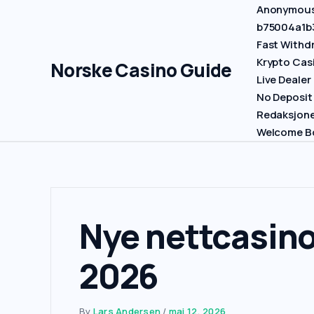
Skip
Anonymous 
to
b75004a1b
content
Fast Withd
Krypto Cas
Norske Casino Guide
Live Deale
No Deposit
Redaksjonel
Welcome Bo
Nye nettcasino
2026
By
Lars Andersen
/
mai 12, 2026