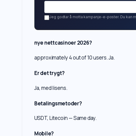
Jeg godtar å motta kampanje-e-poster. Du kan m
nye nettcasinoer 2026?
approximately 4 out of 10 users. Ja.
Er det trygt?
Ja, med lisens.
Betalingsmetoder?
USDT, Litecoin — Same day.
Mobile?