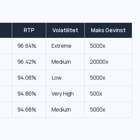
RTP
Volatilitet
Maks Gevinst
96.64%
Extreme
5000x
96.42%
Medium
20000x
94.08%
Low
5000x
94.86%
Very High
500x
94.68%
Medium
5000x