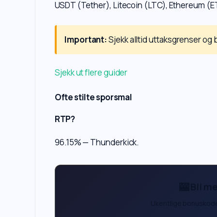
USDT (Tether), Litecoin (LTC), Ethereum (E
Important:
Sjekk alltid uttaksgrenser og 
Sjekk ut flere guider
Ofte stilte sporsmal
RTP?
96.15% — Thunderkick.
🎰 Bli m
Ukentlige bonuskoder