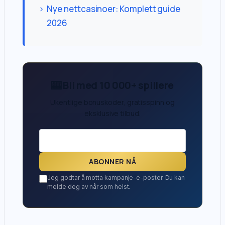
›
Nye nettcasinoer: Komplett guide
2026
🎰 Bli med 10 000+ spillere
Ukentlige bonuskoder, gratisspinn og
eksklusive tilbud.
ABONNER NÅ
Jeg godtar å motta kampanje-e-poster. Du kan
melde deg av når som helst.