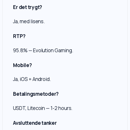
Er det trygt?
Ja, med lisens.
RTP?
95.8% — Evolution Gaming.
Mobile?
Ja, iOS + Android.
Betalingsmetoder?
USDT, Litecoin — 1-2 hours.
Avsluttende tanker