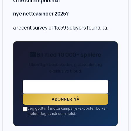
Ofte stilte sporsmal
nye nettcasinoer 2026?
a recent survey of 15,593 players found. Ja.
🎰 Bli med 10 000+ spillere
Ukentlige bonuskoder, gratisspinn og
eksklusive tilbud.
ABONNER NÅ
Jeg godtar å motta kampanje-e-poster. Du kan
melde deg av når som helst.