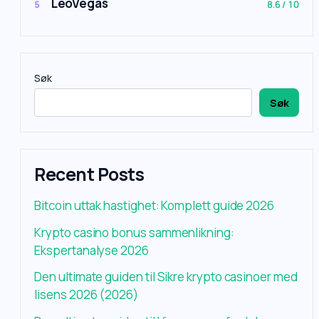
LeoVegas
8.6 / 10
Søk
Søk
Recent Posts
Bitcoin uttak hastighet: Komplett guide 2026
Krypto casino bonus sammenlikning:
Ekspertanalyse 2026
Den ultimate guiden til Sikre krypto casinoer med
lisens 2026 (2026)