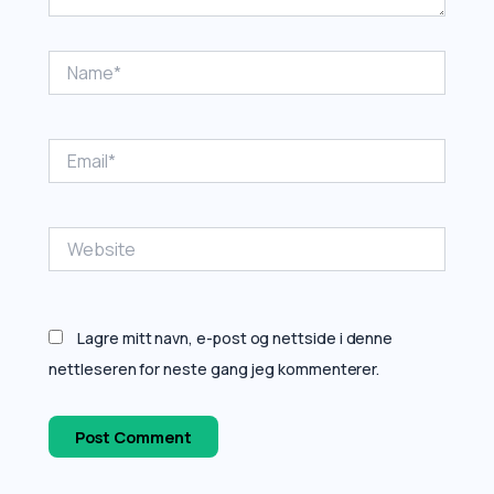
Name*
Email*
Website
Lagre mitt navn, e-post og nettside i denne
nettleseren for neste gang jeg kommenterer.