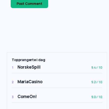
Topprangerte i dag
NorskeSpill
9.4 / 10
MariaCasino
9.2 / 10
ComeOn!
9.0 / 10