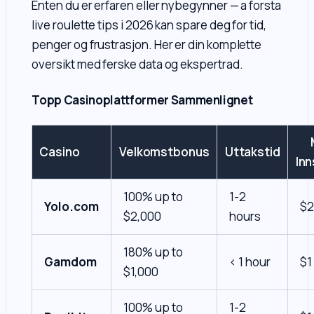
Enten du er erfaren eller nybegynner — a forsta
live roulette tips i 2026 kan spare deg for tid,
penger og frustrasjon. Her er din komplette
oversikt med ferske data og ekspertrad.
Topp Casinoplattformer Sammenlignet
Casino
Velkomstbonus
Uttakstid
In
100% up to
1-2
Yolo.com
$
$2,000
hours
180% up to
Gamdom
< 1 hour
$1
$1,000
100% up to
1-2