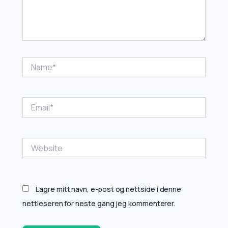
Name*
Email*
Website
Lagre mitt navn, e-post og nettside i denne
nettleseren for neste gang jeg kommenterer.