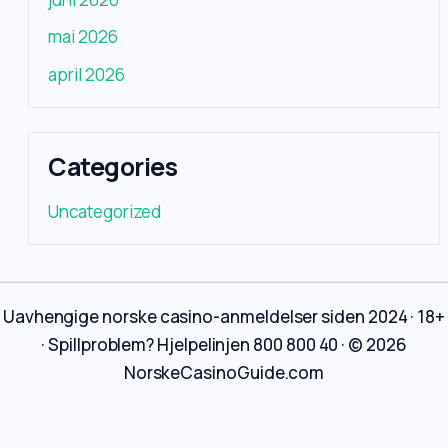
mai 2026
april 2026
Categories
Uncategorized
Uavhengige norske casino-anmeldelser siden 2024 · 18+
· Spillproblem? Hjelpelinjen 800 800 40 · © 2026
NorskeCasinoGuide.com