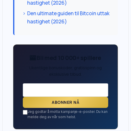
hastighet (2026)
›
Den ultimate guiden til Bitcoin uttak
hastighet (2026)
🎰 Bli med 10 000+ spillere
Ukentlige bonuskoder, gratisspinn og
eksklusive tilbud.
ABONNER NÅ
Jeg godtar å motta kampanje-e-poster. Du kan
melde deg av når som helst.