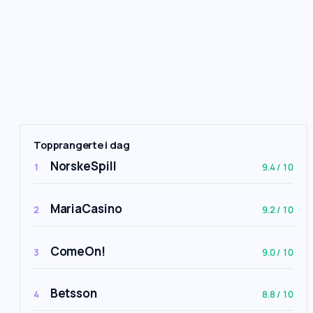
Topprangerte i dag
NorskeSpill
9.4 / 10
MariaCasino
9.2 / 10
ComeOn!
9.0 / 10
Betsson
8.8 / 10