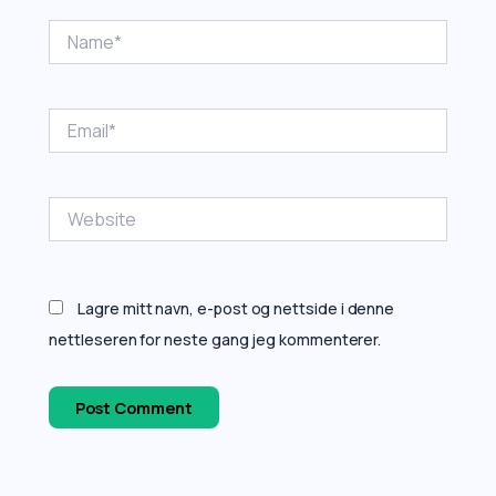
Name*
Email*
Website
Lagre mitt navn, e-post og nettside i denne
nettleseren for neste gang jeg kommenterer.