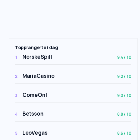
Topprangerte i dag
NorskeSpill
9.4 / 10
MariaCasino
9.2 / 10
ComeOn!
9.0 / 10
Betsson
8.8 / 10
LeoVegas
8.6 / 10