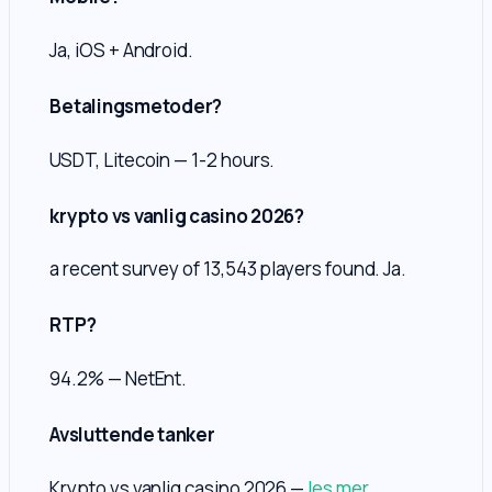
Ja, iOS + Android.
Betalingsmetoder?
USDT, Litecoin — 1-2 hours.
krypto vs vanlig casino 2026?
a recent survey of 13,543 players found. Ja.
RTP?
94.2% — NetEnt.
Avsluttende tanker
Krypto vs vanlig casino 2026 —
les mer
.