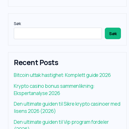
Søk
Søk
Recent Posts
Bitcoin uttak hastighet: Komplett guide 2026
Krypto casino bonus sammenlikning:
Ekspertanalyse 2026
Den ultimate guiden til Sikre krypto casinoer med
lisens 2026 (2026)
Den ultimate guiden til Vip program fordeler