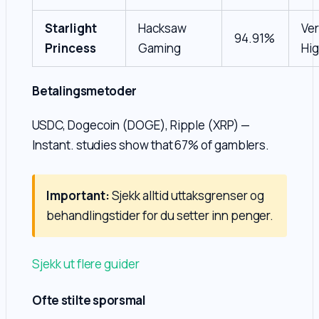
Starlight
Hacksaw
Ve
94.91%
Princess
Gaming
Hi
Betalingsmetoder
USDC, Dogecoin (DOGE), Ripple (XRP) —
Instant. studies show that 67% of gamblers.
Important:
Sjekk alltid uttaksgrenser og
behandlingstider for du setter inn penger.
Sjekk ut flere guider
Ofte stilte sporsmal