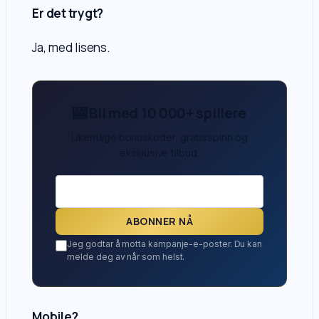
Er det trygt?
Ja, med lisens.
🎰 Bli med 10 000+ spillere
Ukentlige bonuskoder, gratisspinn og
eksklusive tilbud.
ABONNER NÅ
Jeg godtar å motta kampanje-e-poster. Du kan
melde deg av når som helst.
Mobile?