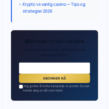
›
Krypto vs vanlig casino — Tips og
strategier 2026
🎰 Bli med 10 000+ spillere
Ukentlige bonuskoder, gratisspinn og
eksklusive tilbud.
ABONNER NÅ
Jeg godtar å motta kampanje-e-poster. Du kan
melde deg av når som helst.