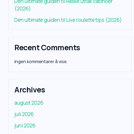
Den ultimate guiden til Raske uttak casinoer
(2026)
Den ultimate guiden til Live roulette tips (2026)
Recent Comments
Ingen kommentarer å vise.
Archives
august 2026
juli 2026
juni 2026