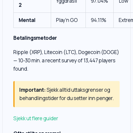
Yggdrasil
97.04%
Low
2
Mental
Play’n GO
94.11%
Extre
Betalingsmetoder
Ripple (XRP), Litecoin (LTC), Dogecoin (DOGE)
— 10-30 min. a recent survey of 13,447 players
found.
Important:
Sjekk alltid uttaksgrenser og
behandlingstider for du setter inn penger.
Sjekk ut flere guider