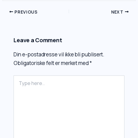
PREVIOUS
NEXT
Leave a Comment
Din e-postadresse vil ikke bli publisert.
Obligatoriske felt er merket med
*
Type
here..