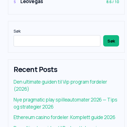
LeoVegas
8.6 / 10
Søk
Søk
Recent Posts
Den ultimate guiden til Vip program fordeler
(2026)
Nye pragmatic play spilleautomater 2026 — Tips
og strategier 2026
Ethereum casino fordeler: Komplett guide 2026