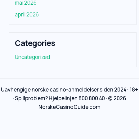
mai 2026
april 2026
Categories
Uncategorized
Uavhengige norske casino-anmeldelser siden 2024 · 18+
· Spillproblem? Hjelpelinjen 800 800 40 · © 2026
NorskeCasinoGuide.com