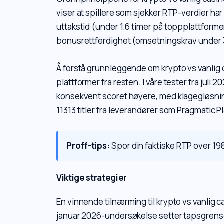
viser at spillere som sjekker RTP-verdier har
uttakstid (under 1.6 timer på toppplattformer
bonusrettferdighet (omsetningskrav under 
Å forstå grunnleggende om krypto vs vanlig c
plattformer fra resten. I våre tester fra juli 2
konsekvent scoret høyere, med klagegløsning
11313 titler fra leverandører som Pragmatic P
Proff-tips:
Spor din faktiske RTP over 198
Viktige strategier
En vinnende tilnærming til krypto vs vanlig ca
januar 2026-undersøkelse setter tapsgrenser f