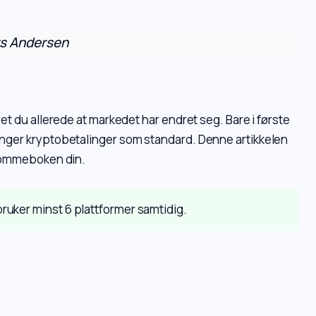
rs Andersen
vet du allerede at markedet har endret seg. Bare i første
inger kryptobetalinger som standard. Denne artikkelen
 lommeboken din.
bruker minst 6 plattformer samtidig.