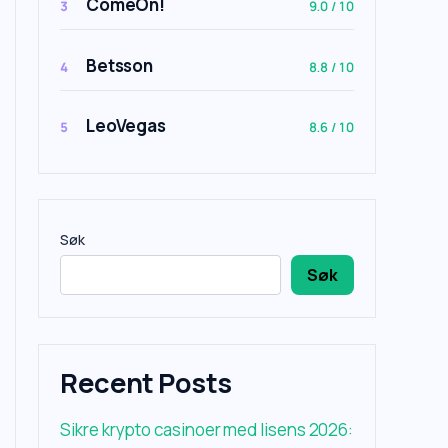
ComeOn!
9.0 / 10
Betsson
8.8 / 10
LeoVegas
8.6 / 10
Søk
Søk
Recent Posts
Sikre krypto casinoer med lisens 2026: