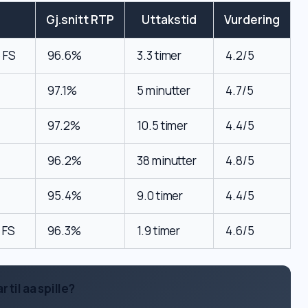
Gj.snitt RTP
Uttakstid
Vurdering
 FS
96.6%
3.3 timer
4.2/5
97.1%
5 minutter
4.7/5
97.2%
10.5 timer
4.4/5
96.2%
38 minutter
4.8/5
95.4%
9.0 timer
4.4/5
 FS
96.3%
1.9 timer
4.6/5
r til aa spille?