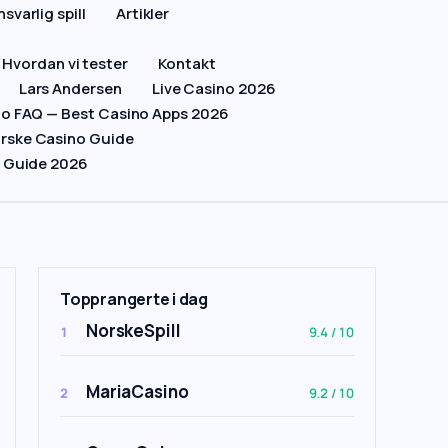
nsvarlig spill
Artikler
Hvordan vi tester
Kontakt
Lars Andersen
Live Casino 2026
no FAQ — Best Casino Apps 2026
rske Casino Guide
 Guide 2026
Topprangerte i dag
NorskeSpill
9.4 / 10
MariaCasino
9.2 / 10