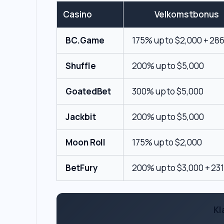
Casino
Velkomstbonus
BC.Game
175% up to $2,000 + 286
Shuffle
200% up to $5,000
GoatedBet
300% up to $5,000
Jackbit
200% up to $5,000
Moon Roll
175% up to $2,000
BetFury
200% up to $3,000 + 231
Kla