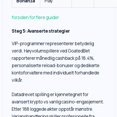
Bonanza
Play
forsiden for flere guider
Steg 5: Avanserte strategier
VIP-programmer representerer betydelig
verdi. Høyvolumspillere ved GoatedBet
rapporterer månedlig cashback på 18.4%,
personaliserte reload-bonuser og dedikerte
kontoforvaltere med individuelt forhandlede
vilkår.
Datadrevet spilling er kjennetegnet for
avansert krypto vs vanlig casino-engasjement.
Etter 188 loggede økter oppstår mønstre.
Varianshandtering skiller profesjonelle fra