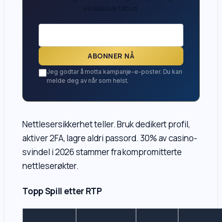
eksklusive tilbud.
ABONNER NÅ
Jeg godtar å motta kampanje-e-poster. Du kan
melde deg av når som helst.
Nettlesersikkerhet teller. Bruk dedikert profil,
aktiver 2FA, lagre aldri passord. 30% av casino-
svindel i 2026 stammer fra kompromitterte
nettleserøkter.
Topp Spill etter RTP