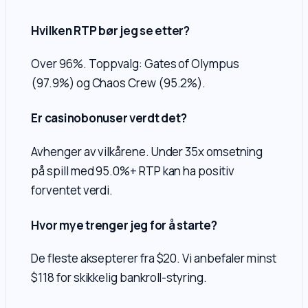
Hvilken RTP bør jeg se etter?
Over 96%. Toppvalg: Gates of Olympus
(97.9%) og Chaos Crew (95.2%).
Er casinobonuser verdt det?
Avhenger av vilkårene. Under 35x omsetning
på spill med 95.0%+ RTP kan ha positiv
forventet verdi.
Hvor mye trenger jeg for å starte?
De fleste aksepterer fra $20. Vi anbefaler minst
$118 for skikkelig bankroll-styring.