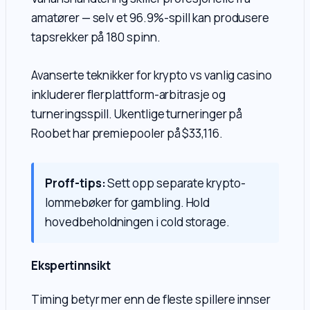
amatører — selv et 96.9%-spill kan produsere
tapsrekker på 180 spinn.
Avanserte teknikker for krypto vs vanlig casino
inkluderer flerplattform-arbitrasje og
turneringsspill. Ukentlige turneringer på
Roobet har premiepooler på $33,116.
Proff-tips:
Sett opp separate krypto-
lommebøker for gambling. Hold
hovedbeholdningen i cold storage.
Ekspertinnsikt
Timing betyr mer enn de fleste spillere innser