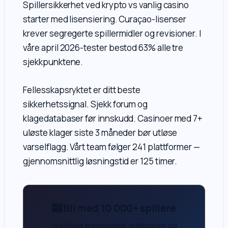
Spillersikkerhet ved krypto vs vanlig casino
starter med lisensiering. Curaçao-lisenser
krever segregerte spillermidler og revisioner. I
våre april 2026-tester bestod 63% alle tre
sjekkpunktene.
Fellesskapsryktet er ditt beste
sikkerhetssignal. Sjekk forum og
klagedatabaser før innskudd. Casinoer med 7+
uløste klager siste 3 måneder bør utløse
varselflagg. Vårt team følger 241 plattformer —
gjennomsnittlig løsningstid er 125 timer.
🎰 Bli med 10 000+ spillere
Ukentlige bonuskoder, gratisspinn og