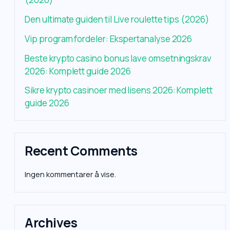
Den ultimate guiden til Live roulette tips (2026)
Vip program fordeler: Ekspertanalyse 2026
Beste krypto casino bonus lave omsetningskrav
2026: Komplett guide 2026
Sikre krypto casinoer med lisens 2026: Komplett
guide 2026
Recent Comments
Ingen kommentarer å vise.
Archives