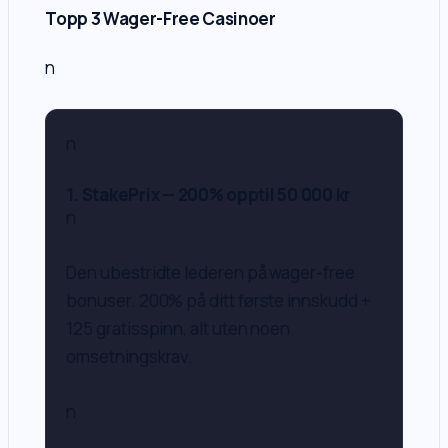
Topp 3 Wager-Free Casinoer
n
n
1. StakePrix — 200% opptil 50 000 kr
n
Den ubestridte lederen på wager-free
bonuser. 200% på ditt første innskudd +
125 gratisspinn, alt uten noen
omsetningskrav.
n