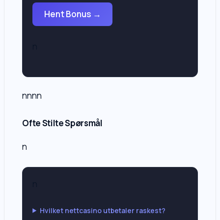
Hent Bonus →
n
nnnn
Ofte Stilte Spørsmål
n
n
Hvilket nettcasino utbetaler raskest?