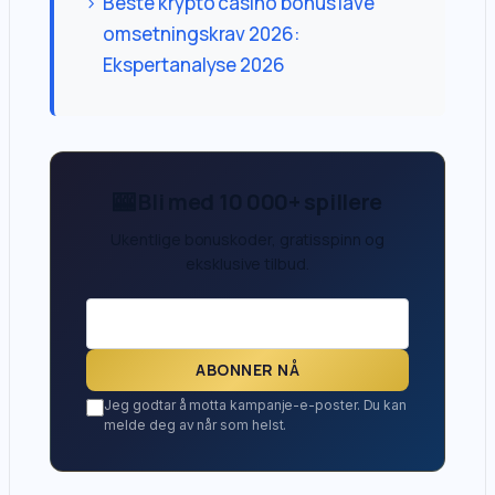
›
Beste krypto casino bonus lave
omsetningskrav 2026:
Ekspertanalyse 2026
🎰 Bli med 10 000+ spillere
Ukentlige bonuskoder, gratisspinn og
eksklusive tilbud.
ABONNER NÅ
Jeg godtar å motta kampanje-e-poster. Du kan
melde deg av når som helst.