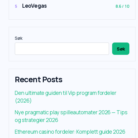
LeoVegas
8.6 / 10
Søk
Søk
Recent Posts
Den ultimate guiden til Vip program fordeler
(2026)
Nye pragmatic play spilleautomater 2026 — Tips
og strategier 2026
Ethereum casino fordeler: Komplett guide 2026