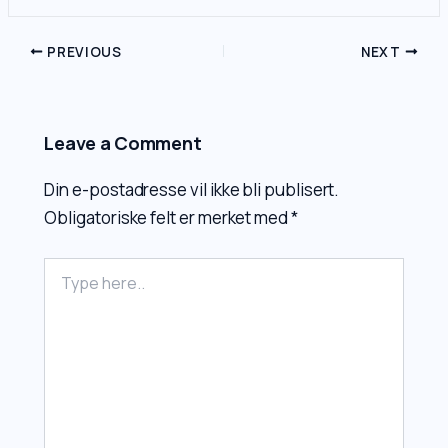
PREVIOUS
NEXT
Leave a Comment
Din e-postadresse vil ikke bli publisert.
Obligatoriske felt er merket med
*
Type
here..