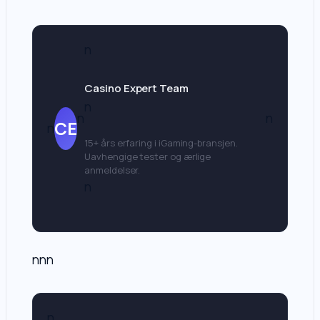
n
Casino Expert Team
n
n
n
CE
n
15+ års erfaring i iGaming-bransjen.
Uavhengige tester og ærlige
anmeldelser.
n
nn
n
n