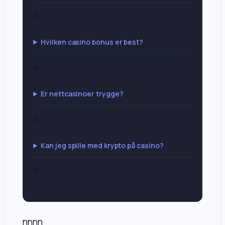
n
Hvilken casino bonus er best?
n
Er nettcasinoer trygge?
n
Kan jeg spille med krypto på casino?
n
nn
nn