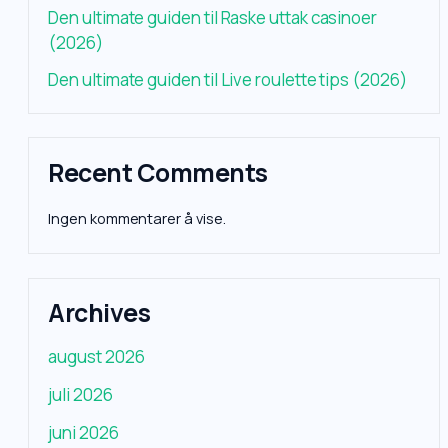
Den ultimate guiden til Raske uttak casinoer
(2026)
Den ultimate guiden til Live roulette tips (2026)
Recent Comments
Ingen kommentarer å vise.
Archives
august 2026
juli 2026
juni 2026