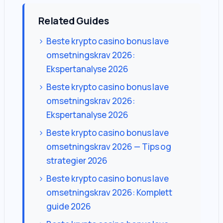
Related Guides
›
Beste krypto casino bonus lave
omsetningskrav 2026:
Ekspertanalyse 2026
›
Beste krypto casino bonus lave
omsetningskrav 2026:
Ekspertanalyse 2026
›
Beste krypto casino bonus lave
omsetningskrav 2026 — Tips og
strategier 2026
›
Beste krypto casino bonus lave
omsetningskrav 2026: Komplett
guide 2026