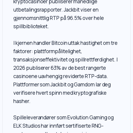
kryptocasinoer publiserer månedlige
utbetalingsrapporter. Jackbit viser en
gjennomsnittlig RTP på 96.5% over hele
spillbiblioteket.
I kjernen handler Bitcoin uttak hastighet om tre
faktorer: plattformpålitelighet,
transaksjonseffektivitet og spillrettferdighet. I
2026 publiserer 63% av de best rangerte
casinoene uavhengig reviderte RTP-data.
Plattformer som Jackbit og Gamdom lar deg
verifisere hvert spinn med kryptografiske
hasher.
Spilleleverandører som Evolution Gaming og
ELK Studios har innført sertifiserte RNG-