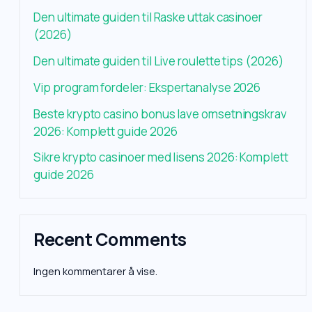
Den ultimate guiden til Raske uttak casinoer
(2026)
Den ultimate guiden til Live roulette tips (2026)
Vip program fordeler: Ekspertanalyse 2026
Beste krypto casino bonus lave omsetningskrav
2026: Komplett guide 2026
Sikre krypto casinoer med lisens 2026: Komplett
guide 2026
Recent Comments
Ingen kommentarer å vise.