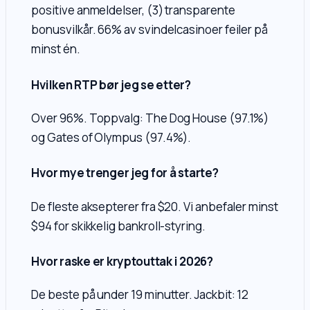
positive anmeldelser, (3) transparente
bonusvilkår. 66% av svindelcasinoer feiler på
minst én.
Hvilken RTP bør jeg se etter?
Over 96%. Toppvalg: The Dog House (97.1%)
og Gates of Olympus (97.4%).
Hvor mye trenger jeg for å starte?
De fleste aksepterer fra $20. Vi anbefaler minst
$94 for skikkelig bankroll-styring.
Hvor raske er kryptouttak i 2026?
De beste på under 19 minutter. Jackbit: 12