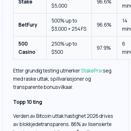
Stake
96.6%
$5,000
min
500% up to
14
BetFury
96.6%
$3,000 + 254 FS
min
500
250% up to
6
97.9%
Casino
$500
min
Etter grundig testing utmerker
StakePrix
seg
med raske uttak, spillvariasjoner og
transparente bonusvilkaar.
Topp 10 ting
Verden av Bitcoin uttak hastighet 2026 drives
av blokkjedetransparens. 86% av lisensierte