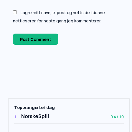
Lagre mitt navn, e-post og nettside i denne
nettleseren for neste gang jeg kommenterer.
Topprangerte i dag
NorskeSpill
9.4 / 10