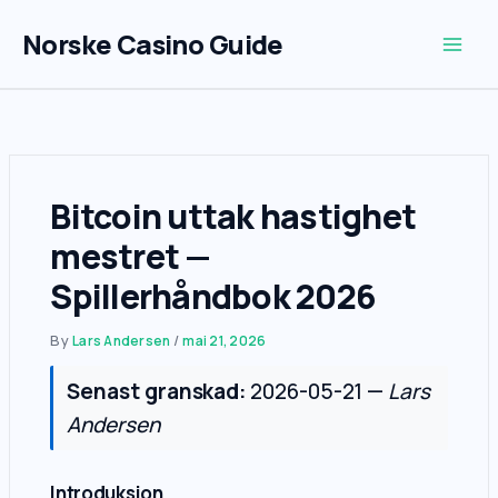
Skip
Norske Casino Guide
to
content
Bitcoin uttak hastighet
mestret —
Spillerhåndbok 2026
By
/
Lars Andersen
mai 21, 2026
Senast granskad:
2026-05-21 —
Lars
Andersen
Introduksjon