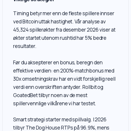
Timing betyr mer enn de fleste spillere innser
ved Bitcoin uttak hastighet. Vår analyse av
45,324 spillerøkter fra desember 2026 viser at
økter startet utenom rushtid har 5% bedre
resultater.
Før du aksepterer en bonus, beregn den
effektive verdien: en 200%-matchbonus med
30x omsetningskrav har en vidt forskjellig reell
verdi enn overskriften antyder. Rollbit og
GoatedBet tilbyr noen av de mest
spillervennlige vilkårene vi har testet.
Smart strategi starter med spillvalg. I 2026
tilbyr The Dog House RTPs på 96.9%, mens