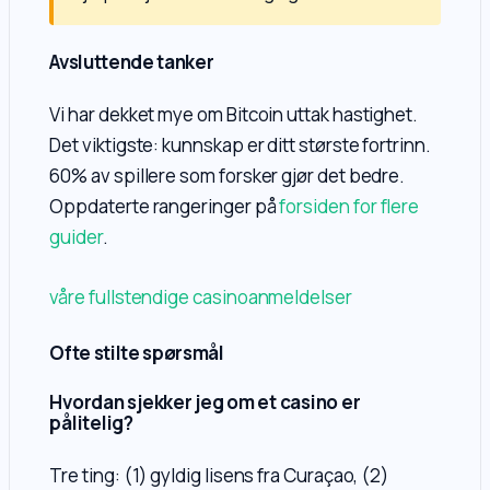
Avsluttende tanker
Vi har dekket mye om Bitcoin uttak hastighet.
Det viktigste: kunnskap er ditt største fortrinn.
60% av spillere som forsker gjør det bedre.
Oppdaterte rangeringer på
forsiden for flere
guider
.
våre fullstendige casinoanmeldelser
Ofte stilte spørsmål
Hvordan sjekker jeg om et casino er
pålitelig?
Tre ting: (1) gyldig lisens fra Curaçao, (2)