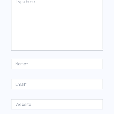
here..
Name*
Email*
Website