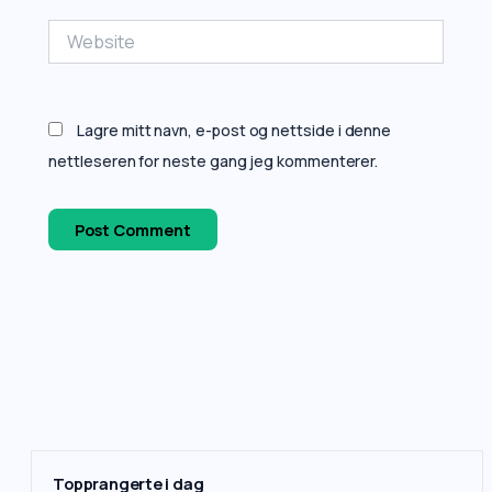
Website
Lagre mitt navn, e-post og nettside i denne
nettleseren for neste gang jeg kommenterer.
Topprangerte i dag