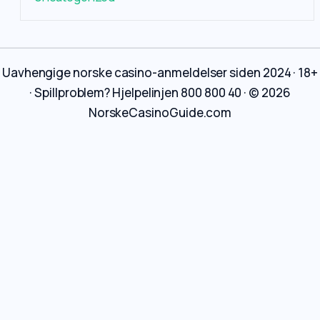
Uavhengige norske casino-anmeldelser siden 2024 · 18+
· Spillproblem? Hjelpelinjen 800 800 40 · © 2026
NorskeCasinoGuide.com