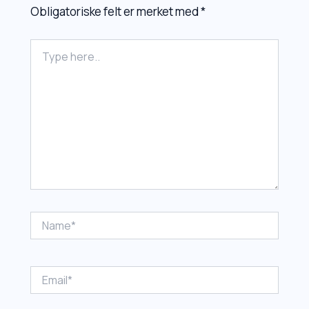
Obligatoriske felt er merket med
*
Type
here..
Name*
Email*