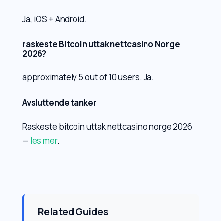
Ja, iOS + Android.
raskeste Bitcoin uttak nettcasino Norge
2026?
approximately 5 out of 10 users. Ja.
Avsluttende tanker
Raskeste bitcoin uttak nettcasino norge 2026
—
les mer
.
Related Guides