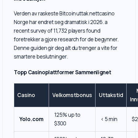
Verden av raskeste Bitcoin uttak nettcasino
Norge har endret seg dramatisk i 2026. a
recent survey of 11,732 players found
foretrekker a gjore research for de begynner.
Denne guiden gir deg alt du trenger a vite for
smartere beslutninger.
Topp Casinoplattformer Sammenlignet
Casino
Velkomstbonus
Uttakstid
In
125% up to
Yolo.com
< 5 min
$
$300