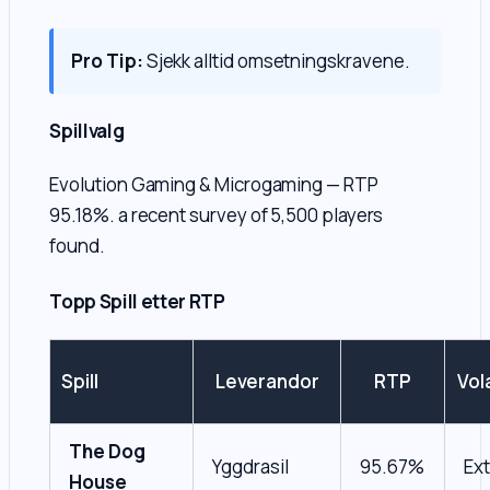
Pro Tip:
Sjekk alltid omsetningskravene.
Spillvalg
Evolution Gaming & Microgaming — RTP
95.18%. a recent survey of 5,500 players
found.
Topp Spill etter RTP
Spill
Leverandor
RTP
Vola
The Dog
Yggdrasil
95.67%
Ex
House