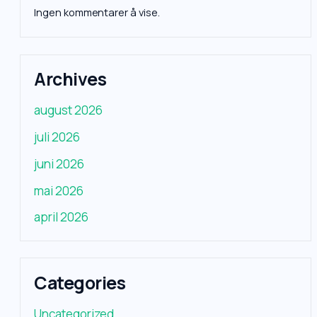
Ingen kommentarer å vise.
Archives
august 2026
juli 2026
juni 2026
mai 2026
april 2026
Categories
Uncategorized