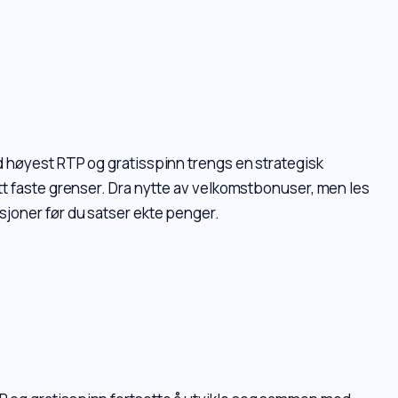
d høyest RTP og gratisspinn trengs en strategisk
ett faste grenser. Dra nytte av velkomstbonuser, men les
sjoner før du satser ekte penger.