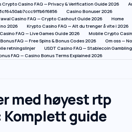
Crypto Casino FAQ — Privacy & Verification Guide 2026
A
3cf6450ab7ccc9ffb6f6856
Casino Bonuser 2026
rawal Casino FAQ — Crypto Cashout Guide 2026
Home
ino 2026
Krypto Casino FAQ — Alt du trenger å vite i 2026
r Casino FAQ — Live Games Guide 2026
Mobile Crypto Casi
 Bonus FAQ — Free Spins & Bonus Codes 2026
Om oss — No
le retningslinjer
USDT Casino FAQ — Stablecoin Gambling
nus FAQ — Casino Bonus Terms Explained 2026
r med høyest rtp
: Komplett guide