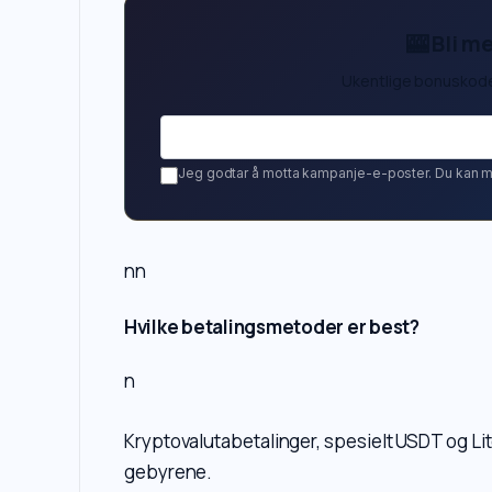
🎰 Bli m
Ukentlige bonuskoder
Jeg godtar å motta kampanje-e-poster. Du kan m
nn
Hvilke betalingsmetoder er best?
n
Kryptovalutabetalinger, spesielt USDT og Lit
gebyrene.