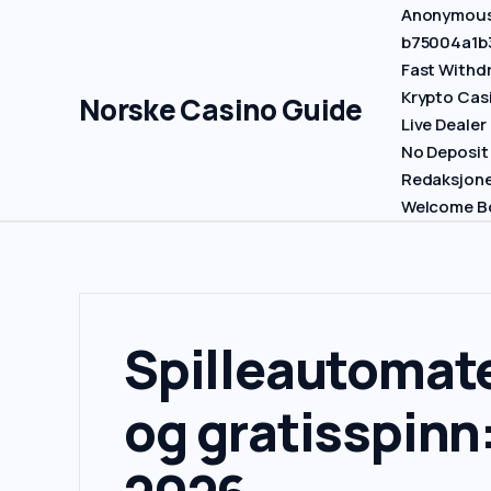
Skip
Anonymous 
to
b75004a1b
content
Fast Withd
Krypto Cas
Norske Casino Guide
Live Deale
No Deposit
Redaksjonel
Welcome Bo
Spilleautomate
og gratisspinn