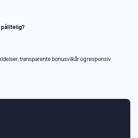
pålitelig?
meldelser, transparente bonusvilkår og responsiv