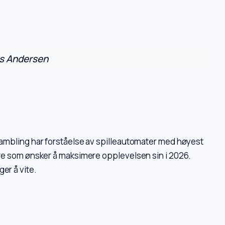
s Andersen
 gambling har forståelse av spilleautomater med høyest
lere som ønsker å maksimere opplevelsen sin i 2026.
er å vite.