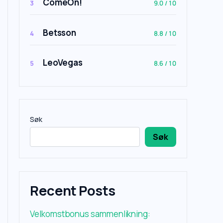
ComeOn!
9.0 / 10
Betsson
8.8 / 10
LeoVegas
8.6 / 10
Søk
Søk
Recent Posts
Velkomstbonus sammenlikning: