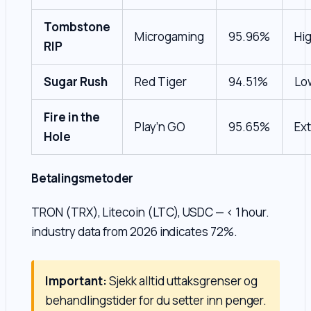
Tombstone
Microgaming
95.96%
Hi
RIP
Sugar Rush
Red Tiger
94.51%
Lo
Fire in the
Play’n GO
95.65%
Ex
Hole
Betalingsmetoder
TRON (TRX), Litecoin (LTC), USDC — < 1 hour.
industry data from 2026 indicates 72%.
Important:
Sjekk alltid uttaksgrenser og
behandlingstider for du setter inn penger.