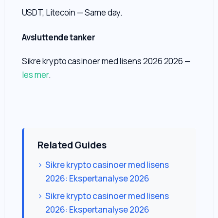
USDT, Litecoin — Same day.
Avsluttende tanker
Sikre krypto casinoer med lisens 2026 2026 —
les mer
.
Related Guides
›
Sikre krypto casinoer med lisens
2026: Ekspertanalyse 2026
›
Sikre krypto casinoer med lisens
2026: Ekspertanalyse 2026