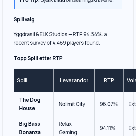
Spillvalg
Yggdrasil & ELK Studios — RTP 94.54%. a
recent survey of 4,489 players found.
Topp Spill etter RTP
Spill
Leverandor
RTP
Vola
The Dog
Nolimit City
96.07%
Ex
House
Big Bass
Relax
94.11%
Ex
Bonanza
Gaming