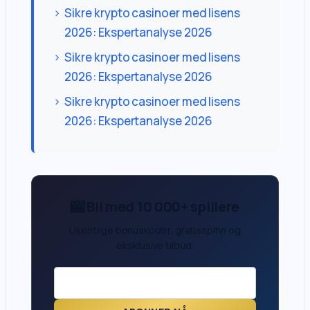
›
Sikre krypto casinoer med lisens
2026: Ekspertanalyse 2026
›
Sikre krypto casinoer med lisens
2026: Ekspertanalyse 2026
›
Sikre krypto casinoer med lisens
2026: Ekspertanalyse 2026
🎰 Bli med 10 000+ spillere
Ukentlige bonuskoder, gratisspinn og
eksklusive tilbud.