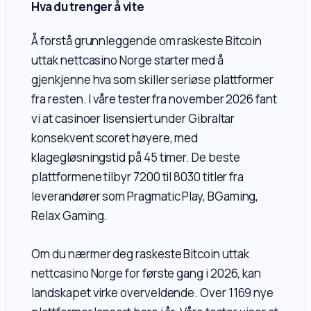
Hva du trenger å vite
Å forstå grunnleggende om raskeste Bitcoin
uttak nettcasino Norge starter med å
gjenkjenne hva som skiller seriøse plattformer
fra resten. I våre tester fra november 2026 fant
vi at casinoer lisensiert under Gibraltar
konsekvent scoret høyere, med
klagegløsningstid på 45 timer. De beste
plattformene tilbyr 7200 til 8030 titler fra
leverandører som Pragmatic Play, BGaming,
Relax Gaming.
Om du nærmer deg raskeste Bitcoin uttak
nettcasino Norge for første gang i 2026, kan
landskapet virke overveldende. Over 1169 nye