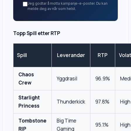
Jeg godtar å motta kampanje-e-poster. Du kan
melde deg av når som helst.
Topp Spill etter RTP
Spill
Leverandør
RTP
Volat
Chaos
Yggdrasil
96.9%
Med
Crew
Starlight
Thunderkick
97.8%
High
Princess
Tombstone
Big Time
95.1%
High
RIP
Gaming