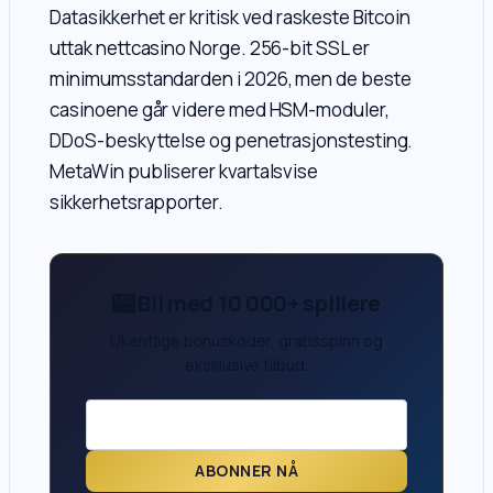
Datasikkerhet er kritisk ved raskeste Bitcoin
uttak nettcasino Norge. 256-bit SSL er
minimumsstandarden i 2026, men de beste
casinoene går videre med HSM-moduler,
DDoS-beskyttelse og penetrasjonstesting.
MetaWin publiserer kvartalsvise
sikkerhetsrapporter.
🎰 Bli med 10 000+ spillere
Ukentlige bonuskoder, gratisspinn og
eksklusive tilbud.
ABONNER NÅ