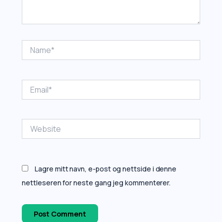
Name*
Email*
Website
Lagre mitt navn, e-post og nettside i denne
nettleseren for neste gang jeg kommenterer.