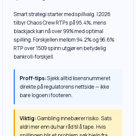
Smart strategi starter med spillvalg. I 2026
tilbyr Chaos Crew RTPs på 95.4%, mens
blackjack kan nå over 99% med optimal
spilling. Forskjellen mellom 94.2% og 96.6%
RTP over 1509 spinn utgjør en betydelig
bankroll-forskjell.
Proff-tips:
Sjekk alltid lisensnummeret
direkte på regulatorens nettside — ikke
bare logoen i footeren.
Viktig:
Gambling innebærer risiko. Sats
aldri mer enn du har råd til å tape. Hvis
spillingen blir et problem, søk hjelp fra