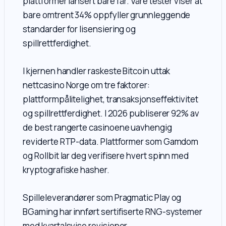
plattformer lansert bare i år. Våre tester viser at
bare omtrent 34% oppfyller grunnleggende
standarder for lisensiering og
spillrettferdighet.
I kjernen handler raskeste Bitcoin uttak
nettcasino Norge om tre faktorer:
plattformpålitelighet, transaksjonseffektivitet
og spillrettferdighet. I 2026 publiserer 92% av
de best rangerte casinoene uavhengig
reviderte RTP-data. Plattformer som Gamdom
og Rollbit lar deg verifisere hvert spinn med
kryptografiske hasher.
Spilleleverandører som Pragmatic Play og
BGaming har innført sertifiserte RNG-systemer
med kvartalsvise revisjoner.