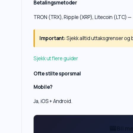
Betalingsmetoder
TRON (TRX), Ripple (XRP), Litecoin (LTC) — <
Important:
Sjekk alltid uttaksgrenser og 
Sjekk ut flere guider
Ofte stilte sporsmal
Mobile?
Ja, iOS + Android.
🎰 Bli m