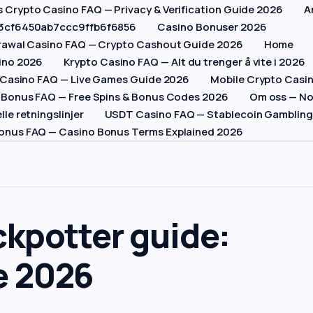
Crypto Casino FAQ — Privacy & Verification Guide 2026
A
3cf6450ab7ccc9ffb6f6856
Casino Bonuser 2026
rawal Casino FAQ — Crypto Cashout Guide 2026
Home
ino 2026
Krypto Casino FAQ — Alt du trenger å vite i 2026
r Casino FAQ — Live Games Guide 2026
Mobile Crypto Casi
 Bonus FAQ — Free Spins & Bonus Codes 2026
Om oss — No
le retningslinjer
USDT Casino FAQ — Stablecoin Gambling
nus FAQ — Casino Bonus Terms Explained 2026
ckpotter guide:
e 2026