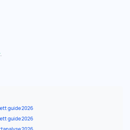
r
.
lett guide 2026
lett guide 2026
ertanalyse 2026