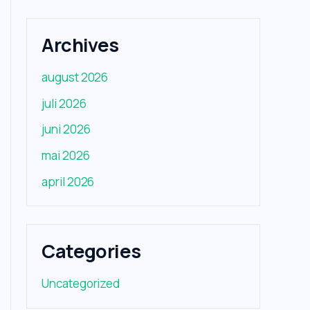
Archives
august 2026
juli 2026
juni 2026
mai 2026
april 2026
Categories
Uncategorized