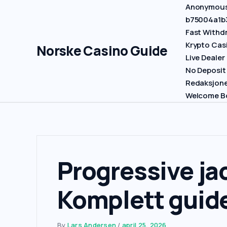
Skip
Anonymous 
to
b75004a1b
content
Fast Withd
Krypto Cas
Norske Casino Guide
Live Deale
No Deposit
Redaksjonel
Welcome Bo
Progressive ja
Komplett guid
By
Lars Andersen
/
april 25, 2026