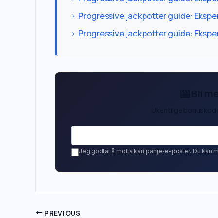
›
Progressive jackpotter guide: Eksp
›
Progressive jackpotter guide: Eksp
🎰 Bli m
Ukentlige bonuskoder
Jeg godtar å motta kampanje-e-poster. Du kan m
PREVIOUS