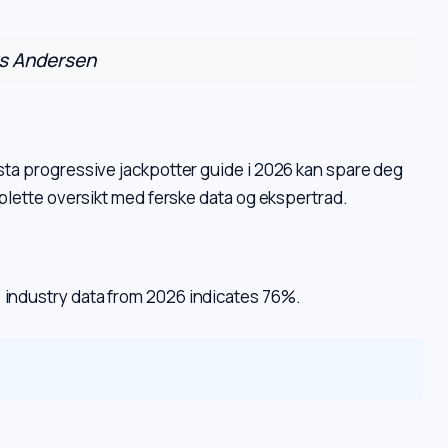
s Andersen
sta progressive jackpotter guide i 2026 kan spare deg
mplette oversikt med ferske data og ekspertrad.
 industry data from 2026 indicates 76%.