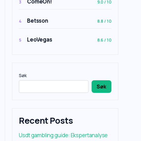
ComeOn!
9.0 / 10
Betsson
8.8 / 10
LeoVegas
8.6 / 10
Søk
Søk
Recent Posts
Usdt gambling guide: Ekspertanalyse