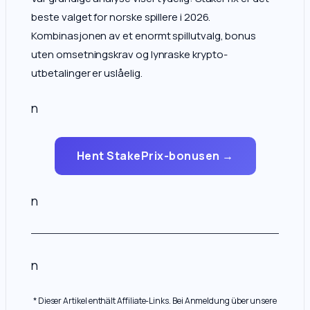
beste valget for norske spillere i 2026.
Kombinasjonen av et enormt spillutvalg, bonus
uten omsetningskrav og lynraske krypto-
utbetalinger er uslåelig.
n
Hent StakePrix-bonusen →
n
n
* Dieser Artikel enthält Affiliate-Links. Bei Anmeldung über unsere