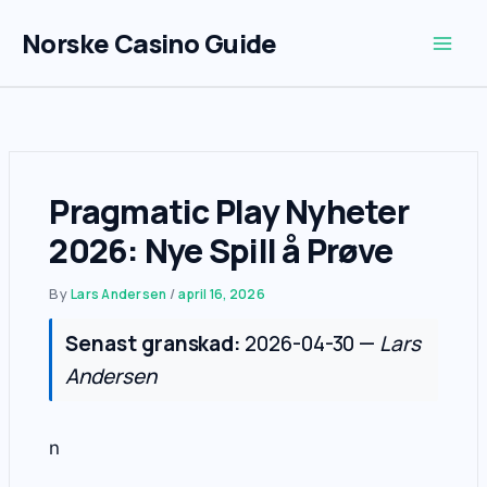
Skip
Norske Casino Guide
to
content
Pragmatic Play Nyheter
2026: Nye Spill å Prøve
By
/
Lars Andersen
april 16, 2026
Senast granskad:
2026-04-30 —
Lars
Andersen
n