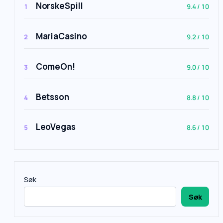
NorskeSpill
9.4 / 10
MariaCasino
9.2 / 10
ComeOn!
9.0 / 10
Betsson
8.8 / 10
LeoVegas
8.6 / 10
Søk
Søk