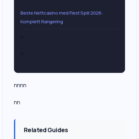
Beste Nettcasino med Flest Spill 2026:
Komplett Rangering
n
n
n
nn
n
n
n
Related Guides