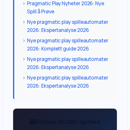
›
Pragmatic Play Nyheter 2026: Nye
Spill å Prøve
›
Nye pragmatic play spilleautomater
2026: Ekspertanalyse 2026
›
Nye pragmatic play spilleautomater
2026: Komplett guide 2026
›
Nye pragmatic play spilleautomater
2026: Ekspertanalyse 2026
›
Nye pragmatic play spilleautomater
2026: Ekspertanalyse 2026
🎰 Bli med 10 000+ spillere