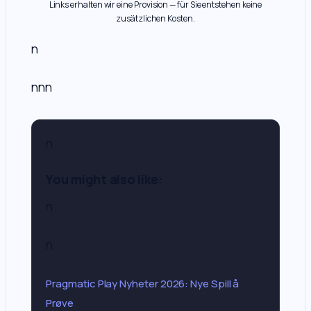
Links erhalten wir eine Provision — für Sie entstehen keine
zusätzlichen Kosten.
n
nn
n
n
You might also like:
n
n
Pragmatic Play Nyheter 2026: Nye Spill å
Prøve