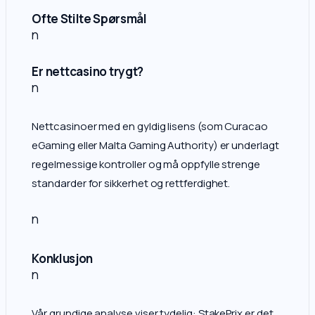
Ofte Stilte Spørsmål
n
Er nettcasino trygt?
n
Nettcasinoer med en gyldig lisens (som Curacao
eGaming eller Malta Gaming Authority) er underlagt
regelmessige kontroller og må oppfylle strenge
standarder for sikkerhet og rettferdighet.
n
Konklusjon
n
Vår grundige analyse viser tydelig: StakePrix er det