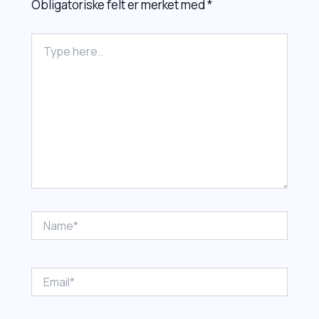
Obligatoriske felt er merket med
*
Type
here..
Name*
Email*