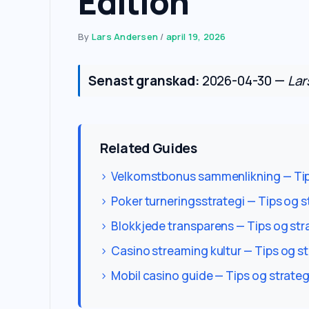
Edition
By
Lars Andersen
/
april 19, 2026
Senast granskad:
2026-04-30 —
Lar
Related Guides
›
Velkomstbonus sammenlikning — Tip
›
Poker turneringsstrategi — Tips og s
›
Blokkjede transparens — Tips og str
›
Casino streaming kultur — Tips og s
›
Mobil casino guide — Tips og strate