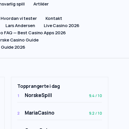
nsvarlig spill
Artikler
Hvordan vi tester
Kontakt
Lars Andersen
Live Casino 2026
no FAQ — Best Casino Apps 2026
rske Casino Guide
 Guide 2026
Topprangerte i dag
NorskeSpill
9.4 / 10
MariaCasino
9.2 / 10