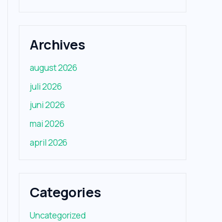
Archives
august 2026
juli 2026
juni 2026
mai 2026
april 2026
Categories
Uncategorized