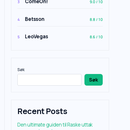
ComeOn!
9.0 / 10
Betsson
8.8 / 10
LeoVegas
8.6 / 10
Søk
Søk
Recent Posts
Den ultimate guiden til Raske uttak