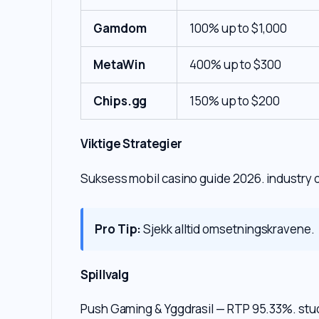
Gamdom
100% up to $1,000
MetaWin
400% up to $300
Chips.gg
150% up to $200
Viktige Strategier
Suksess mobil casino guide 2026. industry 
Pro Tip:
Sjekk alltid omsetningskravene.
Spillvalg
Push Gaming & Yggdrasil — RTP 95.33%. stu