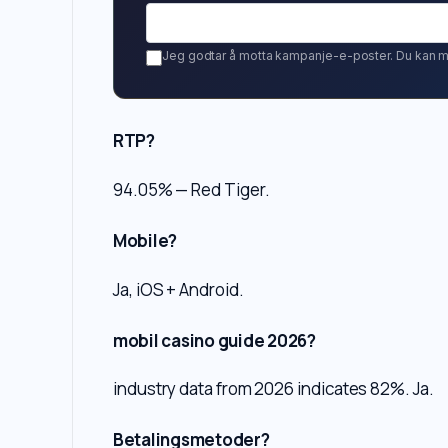
Jeg godtar å motta kampanje-e-poster. Du kan m
RTP?
94.05% — Red Tiger.
Mobile?
Ja, iOS + Android.
mobil casino guide 2026?
industry data from 2026 indicates 82%. Ja.
Betalingsmetoder?