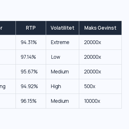
r
RTP
Volatilitet
Maks Gevinst
94.31%
Extreme
20000x
97.14%
Low
20000x
95.67%
Medium
20000x
ing
94.92%
High
500x
96.15%
Medium
10000x