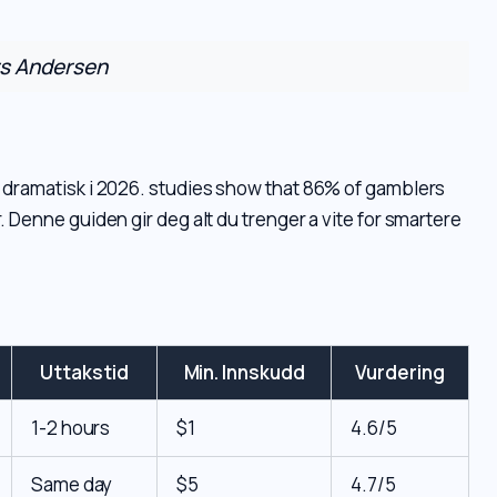
rs Andersen
 dramatisk i 2026. studies show that 86% of gamblers
 Denne guiden gir deg alt du trenger a vite for smartere
Uttakstid
Min. Innskudd
Vurdering
1-2 hours
$1
4.6/5
Same day
$5
4.7/5