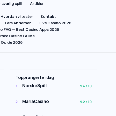
nsvarlig spill
Artikler
Hvordan vi tester
Kontakt
Lars Andersen
Live Casino 2026
no FAQ — Best Casino Apps 2026
rske Casino Guide
 Guide 2026
Topprangerte i dag
NorskeSpill
9.4 / 10
MariaCasino
9.2 / 10