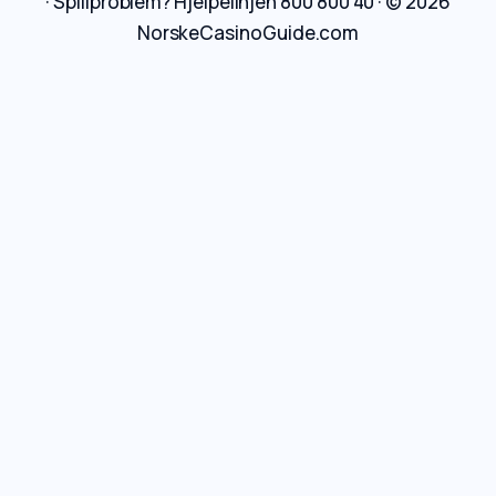
· Spillproblem? Hjelpelinjen 800 800 40 · © 2026
NorskeCasinoGuide.com