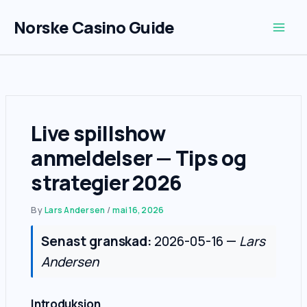
Skip
Norske Casino Guide
to
content
Live spillshow
anmeldelser — Tips og
strategier 2026
By
/
Lars Andersen
mai 16, 2026
Senast granskad:
2026-05-16 —
Lars
Andersen
Introduksjon