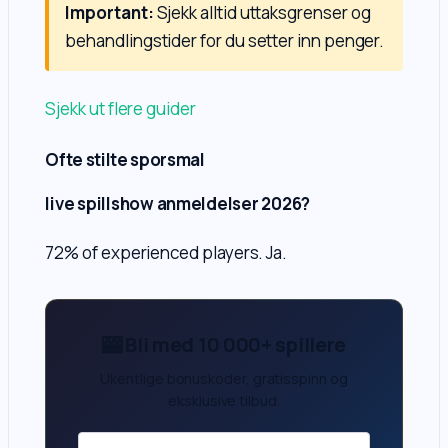
Important:
Sjekk alltid uttaksgrenser og
behandlingstider for du setter inn penger.
Sjekk ut flere guider
Ofte stilte sporsmal
live spillshow anmeldelser 2026?
72% of experienced players. Ja.
🎰 Bli med 10 000+ spillere
Ukentlige bonuskoder, gratisspinn og
eksklusive tilbud.