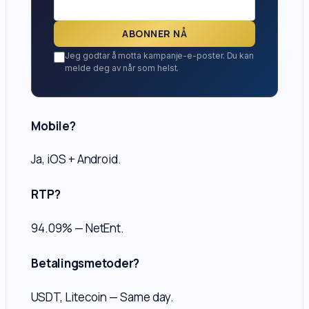
ABONNER NÅ
Jeg godtar å motta kampanje-e-poster. Du kan
melde deg av når som helst.
Mobile?
Ja, iOS + Android.
RTP?
94.09% — NetEnt.
Betalingsmetoder?
USDT, Litecoin — Same day.