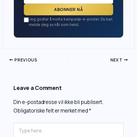
ABONNER NÅ
Jeg godtar å motta kampanje-e-poster. Du kan
melde deg av når som helst.
PREVIOUS
NEXT
Leave a Comment
Din e-postadresse vil ikke bli publisert.
Obligatoriske felt er merket med
*
Type
here..