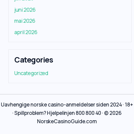
juni 2026
mai 2026
april 2026
Categories
Uncategorized
Uavhengige norske casino-anmeldelser siden 2024 · 18+
· Spillproblem? Hjelpelinjen 800 800 40 · © 2026
NorskeCasinoGuide.com