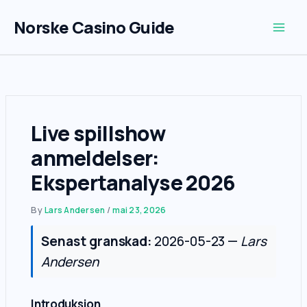
Skip
Norske Casino Guide
to
content
Live spillshow
anmeldelser:
Ekspertanalyse 2026
By
/
Lars Andersen
mai 23, 2026
Senast granskad:
2026-05-23 —
Lars
Andersen
Introduksjon