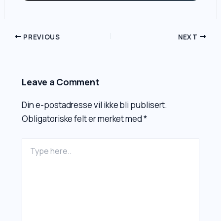
PREVIOUS
NEXT
Leave a Comment
Din e-postadresse vil ikke bli publisert.
Obligatoriske felt er merket med
*
Type
here..