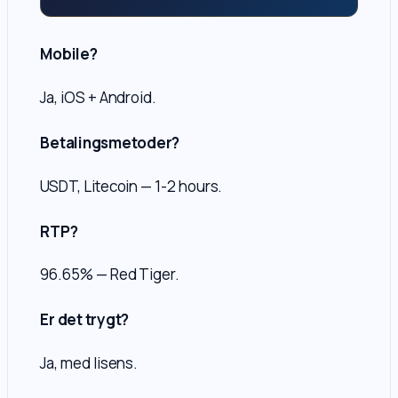
Mobile?
Ja, iOS + Android.
Betalingsmetoder?
USDT, Litecoin — 1-2 hours.
RTP?
96.65% — Red Tiger.
Er det trygt?
Ja, med lisens.