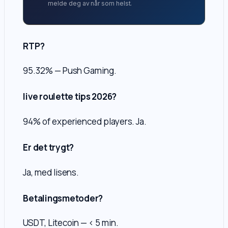
melde deg av når som helst.
RTP?
95.32% — Push Gaming.
live roulette tips 2026?
94% of experienced players. Ja.
Er det trygt?
Ja, med lisens.
Betalingsmetoder?
USDT, Litecoin — < 5 min.