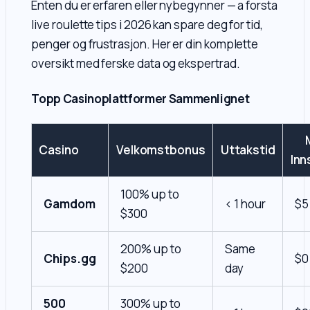
Enten du er erfaren eller nybegynner — a forsta
live roulette tips i 2026 kan spare deg for tid,
penger og frustrasjon. Her er din komplette
oversikt med ferske data og ekspertrad.
Topp Casinoplattformer Sammenlignet
Casino
Velkomstbonus
Uttakstid
Inn
100% up to
Gamdom
< 1 hour
$5
$300
200% up to
Same
Chips.gg
$0
$200
day
500
300% up to