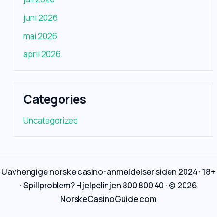
juni 2026
mai 2026
april 2026
Categories
Uncategorized
Uavhengige norske casino-anmeldelser siden 2024 · 18+
· Spillproblem? Hjelpelinjen 800 800 40 · © 2026
NorskeCasinoGuide.com