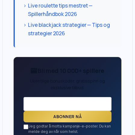
›
Live roulette tips mestret —
Spillerhåndbok 2026
›
Live blackjack strategier — Tips og
strategier 2026
🎰 Bli med 10 000+ spillere
Ukentlige bonuskoder, gratisspinn og
eksklusive tilbud.
ABONNER NÅ
Jeg godtar å motta kampanje-e-poster. Du kan
melde deg av når som helst.