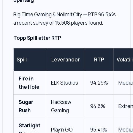
Big Time Gaming & Nolimit City — RTP 96.54%.
a recent survey of 15,508 players found.
Topp Spill etter RTP
Spill
Leverandor
RTP
Volatil
Fire in
ELK Studios
94.29%
Medi
the Hole
Sugar
Hacksaw
94.6%
Extre
Rush
Gaming
Starlight
Play’n GO
95.41%
Medi