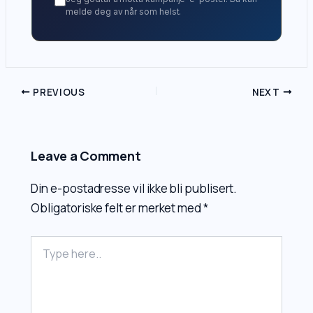
melde deg av når som helst.
PREVIOUS
NEXT
Leave a Comment
Din e-postadresse vil ikke bli publisert.
Obligatoriske felt er merket med
*
Type
here..