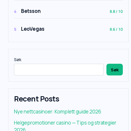
Betsson
8.8 / 10
LeoVegas
8.6 / 10
Søk
Søk
Recent Posts
Nye nettcasinoer: Komplett guide 2026
Helgepromotioner casino — Tips og strategier
2026