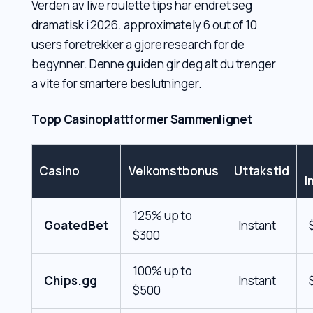
Verden av live roulette tips har endret seg
dramatisk i 2026. approximately 6 out of 10
users foretrekker a gjore research for de
begynner. Denne guiden gir deg alt du trenger
a vite for smartere beslutninger.
Topp Casinoplattformer Sammenlignet
Casino
Velkomstbonus
Uttakstid
I
125% up to
GoatedBet
Instant
$300
100% up to
Chips.gg
Instant
$500