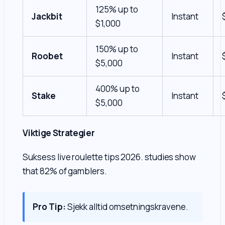
125% up to
Jackbit
Instant
$1,000
150% up to
Roobet
Instant
$5,000
400% up to
Stake
Instant
$5,000
Viktige Strategier
Suksess live roulette tips 2026. studies show
that 82% of gamblers.
Pro Tip:
Sjekk alltid omsetningskravene.