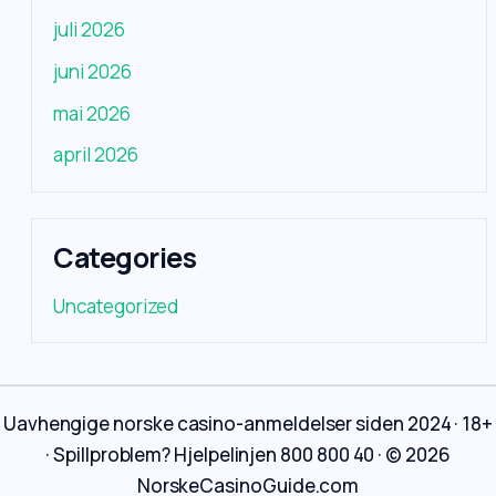
juli 2026
juni 2026
mai 2026
april 2026
Categories
Uncategorized
Uavhengige norske casino-anmeldelser siden 2024 · 18+
· Spillproblem? Hjelpelinjen 800 800 40 · © 2026
NorskeCasinoGuide.com