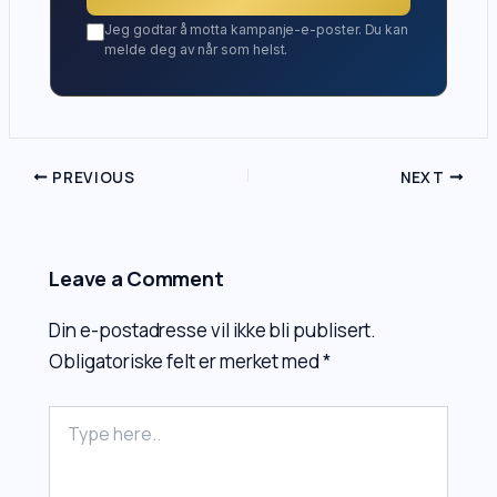
Jeg godtar å motta kampanje-e-poster. Du kan
melde deg av når som helst.
PREVIOUS
NEXT
Leave a Comment
Din e-postadresse vil ikke bli publisert.
Obligatoriske felt er merket med
*
Type
here..