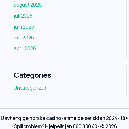
august 2026
juli 2026
juni 2026
mai 2026
april 2026
Categories
Uncategorized
Uavhengige norske casino-anmeldelser siden 2024 · 18+
· Spillproblem? Hjelpelinjen 800 800 40 · © 2026