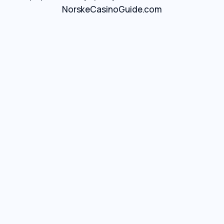
NorskeCasinoGuide.com