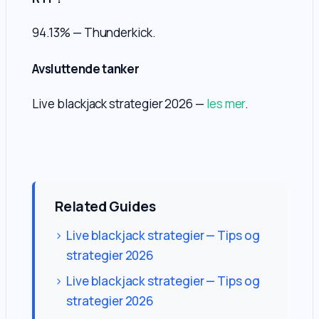
94.13% — Thunderkick.
Avsluttende tanker
Live blackjack strategier 2026 —
les mer
.
Related Guides
›
Live blackjack strategier — Tips og
strategier 2026
›
Live blackjack strategier — Tips og
strategier 2026