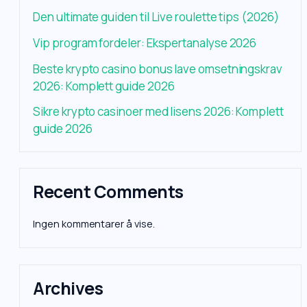
Den ultimate guiden til Live roulette tips (2026)
Vip program fordeler: Ekspertanalyse 2026
Beste krypto casino bonus lave omsetningskrav
2026: Komplett guide 2026
Sikre krypto casinoer med lisens 2026: Komplett
guide 2026
Recent Comments
Ingen kommentarer å vise.
Archives