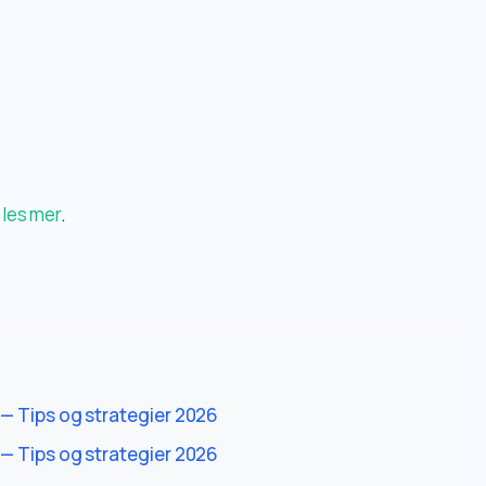
—
les mer
.
— Tips og strategier 2026
— Tips og strategier 2026