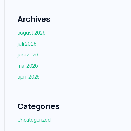
Archives
august 2026
juli 2026
juni 2026
mai 2026
april 2026
Categories
Uncategorized