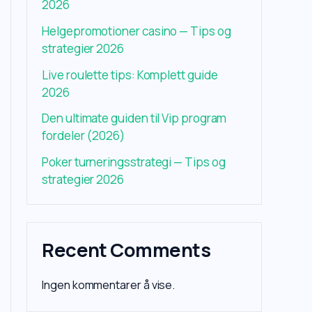
2026
Helgepromotioner casino — Tips og
strategier 2026
Live roulette tips: Komplett guide
2026
Den ultimate guiden til Vip program
fordeler (2026)
Poker turneringsstrategi — Tips og
strategier 2026
Recent Comments
Ingen kommentarer å vise.