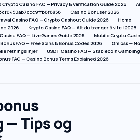
Crypto Casino FAQ — Privacy & Verification Guide 2026
A
3cf6450ab7ccc9ffb6f6856
Casino Bonuser 2026
rawal Casino FAQ — Crypto Cashout Guide 2026
Home
ino 2026
Krypto Casino FAQ — Alt du trenger å vite i 2026
r Casino FAQ — Live Games Guide 2026
Mobile Crypto Casi
 Bonus FAQ — Free Spins & Bonus Codes 2026
Om oss — No
le retningslinjer
USDT Casino FAQ — Stablecoin Gambling
nus FAQ — Casino Bonus Terms Explained 2026
 bonus
 — Tips og