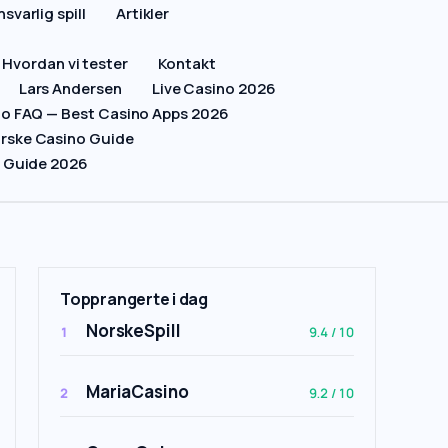
nsvarlig spill
Artikler
Hvordan vi tester
Kontakt
Lars Andersen
Live Casino 2026
no FAQ — Best Casino Apps 2026
rske Casino Guide
 Guide 2026
Topprangerte i dag
NorskeSpill
9.4 / 10
MariaCasino
9.2 / 10