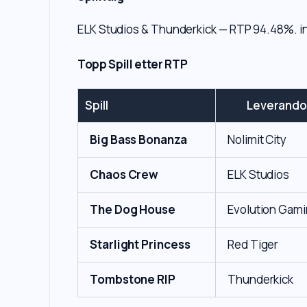
ELK Studios & Thunderkick — RTP 94.48%. in
Topp Spill etter RTP
Spill
Leverando
Big Bass Bonanza
Nolimit City
Chaos Crew
ELK Studios
The Dog House
Evolution Gam
Starlight Princess
Red Tiger
Tombstone RIP
Thunderkick