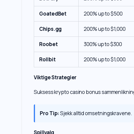
GoatedBet
200% up to $500
Chips.gg
200% up to $1,000
Roobet
300% up to $300
Rollbit
200% up to $1,000
Viktige Strategier
Suksess krypto casino bonus sammenlikning
Pro Tip:
Sjekk alltid omsetningskravene.
Spillvalg