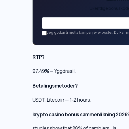
Ukentlige bonuskoder
Jeg godtar å motta kampanje-e-poster. Du kan m
RTP?
97.49% — Yggdrasil.
Betalingsmetoder?
USDT, Litecoin — 1-2 hours.
krypto casino bonus sammenlikning 2026
studies show that 88% of gamblers. Ja.