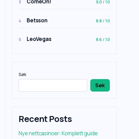
ComeOn!
9.0 / 10
Betsson
8.8 / 10
LeoVegas
8.6 / 10
Søk
Søk
Recent Posts
Nye nettcasinoer: Komplett guide