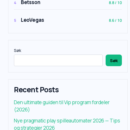
Betsson
8.8 / 10
LeoVegas
8.6 / 10
Søk
Søk
Recent Posts
Den ultimate guiden til Vip program fordeler
(2026)
Nye pragmatic play spilleautomater 2026 — Tips
og strategier 2026