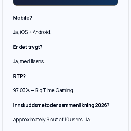
Mobile?
Ja, iOS + Android.
Er det trygt?
Ja, med lisens.
RTP?
97.03% — Big Time Gaming.
innskuddsmetoder sammenlikning 2026?
approximately 9 out of 10 users. Ja.