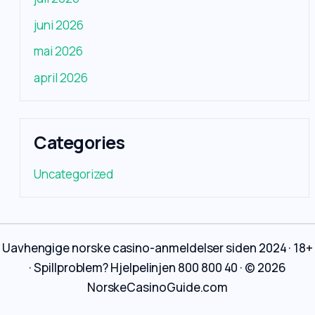
juni 2026
mai 2026
april 2026
Categories
Uncategorized
Uavhengige norske casino-anmeldelser siden 2024 · 18+
· Spillproblem? Hjelpelinjen 800 800 40 · © 2026
NorskeCasinoGuide.com