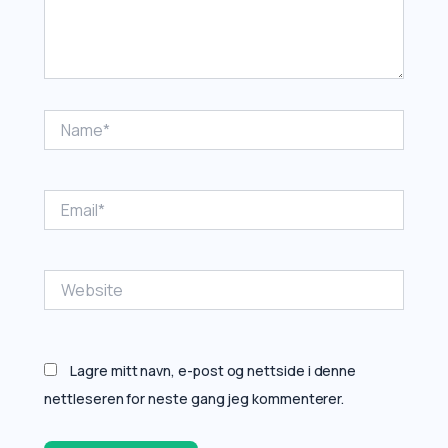
Name*
Email*
Website
Lagre mitt navn, e-post og nettside i denne
nettleseren for neste gang jeg kommenterer.