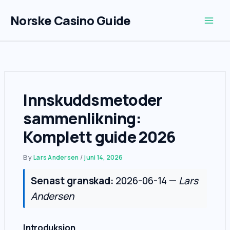
Skip
Norske Casino Guide
to
content
Innskuddsmetoder
sammenlikning:
Komplett guide 2026
By
/
Lars Andersen
juni 14, 2026
Senast granskad:
2026-06-14 —
Lars
Andersen
Introduksjon