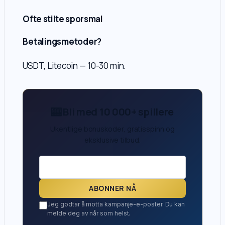
Ofte stilte sporsmal
Betalingsmetoder?
USDT, Litecoin — 10-30 min.
🎰 Bli med 10 000+ spillere
Ukentlige bonuskoder, gratisspinn og
eksklusive tilbud.
ABONNER NÅ
Jeg godtar å motta kampanje-e-poster. Du kan
melde deg av når som helst.