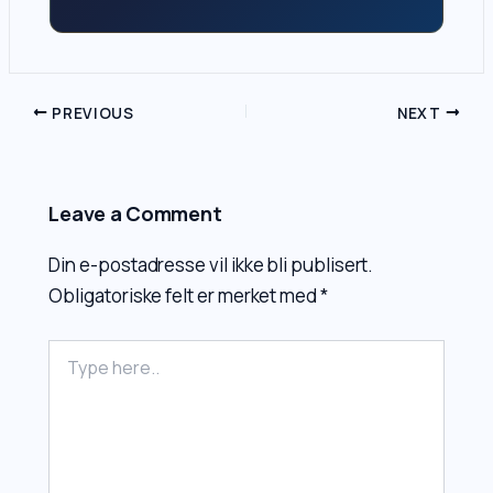
PREVIOUS
NEXT
Leave a Comment
Din e-postadresse vil ikke bli publisert.
Obligatoriske felt er merket med
*
Type
here..