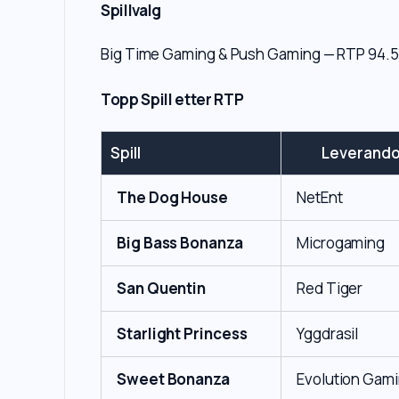
Spillvalg
Big Time Gaming & Push Gaming — RTP 94.57%
Topp Spill etter RTP
Spill
Leverando
The Dog House
NetEnt
Big Bass Bonanza
Microgaming
San Quentin
Red Tiger
Starlight Princess
Yggdrasil
Sweet Bonanza
Evolution Gam