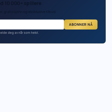
ed 10 000+ spillere
, gratisspinn og eksklusive tilbud.
ABONNER NÅ
elde deg av når som helst.