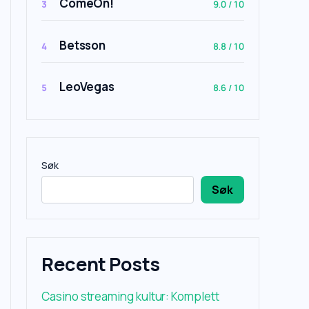
ComeOn!
9.0 / 10
Betsson
8.8 / 10
LeoVegas
8.6 / 10
Søk
Søk
Recent Posts
Casino streaming kultur: Komplett