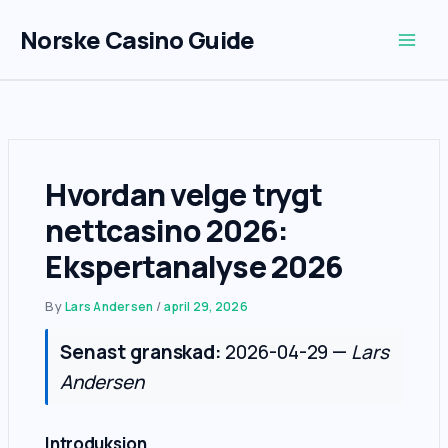
Skip
Norske Casino Guide
to
content
Hvordan velge trygt
nettcasino 2026:
Ekspertanalyse 2026
By
/
Lars Andersen
april 29, 2026
Senast granskad:
2026-04-29 —
Lars
Andersen
Introduksjon