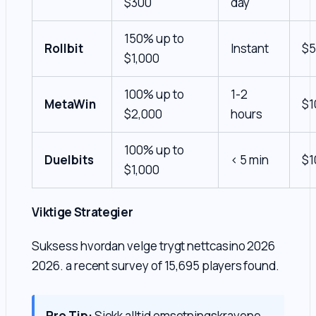
$300
day
150% up to
Rollbit
Instant
$
$1,000
100% up to
1-2
MetaWin
$1
$2,000
hours
100% up to
Duelbits
< 5 min
$1
$1,000
Viktige Strategier
Suksess hvordan velge trygt nettcasino 2026
2026. a recent survey of 15,695 players found.
Pro Tip:
Sjekk alltid omsetningskravene.