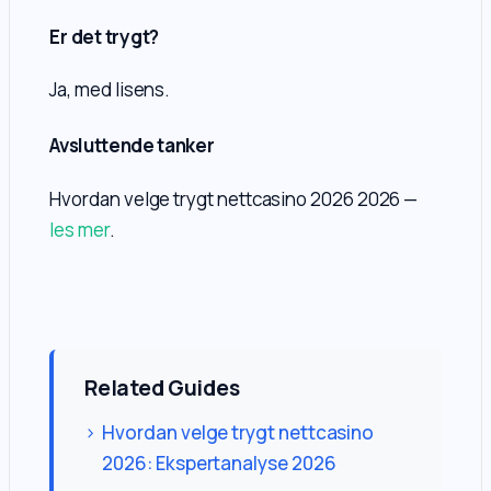
Er det trygt?
Ja, med lisens.
Avsluttende tanker
Hvordan velge trygt nettcasino 2026 2026 —
les mer
.
Related Guides
›
Hvordan velge trygt nettcasino
2026: Ekspertanalyse 2026