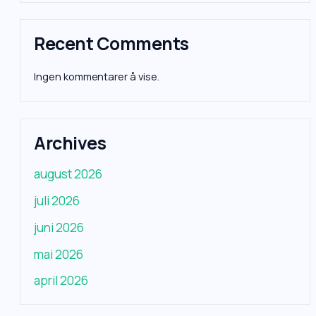
Recent Comments
Ingen kommentarer å vise.
Archives
august 2026
juli 2026
juni 2026
mai 2026
april 2026