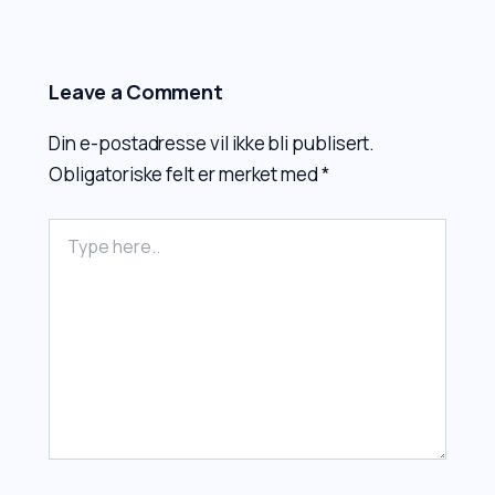
Leave a Comment
Din e-postadresse vil ikke bli publisert.
Obligatoriske felt er merket med
*
Type
here..