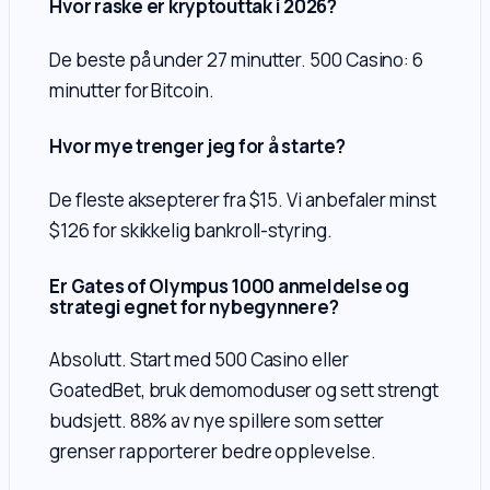
Hvor raske er kryptouttak i 2026?
De beste på under 27 minutter. 500 Casino: 6
minutter for Bitcoin.
Hvor mye trenger jeg for å starte?
De fleste aksepterer fra $15. Vi anbefaler minst
$126 for skikkelig bankroll-styring.
Er Gates of Olympus 1000 anmeldelse og
strategi egnet for nybegynnere?
Absolutt. Start med 500 Casino eller
GoatedBet, bruk demomoduser og sett strengt
budsjett. 88% av nye spillere som setter
grenser rapporterer bedre opplevelse.