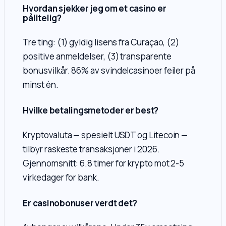
Hvordan sjekker jeg om et casino er
pålitelig?
Tre ting: (1) gyldig lisens fra Curaçao, (2)
positive anmeldelser, (3) transparente
bonusvilkår. 86% av svindelcasinoer feiler på
minst én.
Hvilke betalingsmetoder er best?
Kryptovaluta — spesielt USDT og Litecoin —
tilbyr raskeste transaksjoner i 2026.
Gjennomsnitt: 6.8 timer for krypto mot 2-5
virkedager for bank.
Er casinobonuser verdt det?