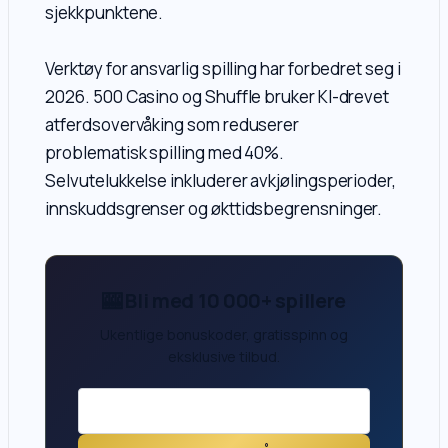
sjekkpunktene.
Verktøy for ansvarlig spilling har forbedret seg i
2026. 500 Casino og Shuffle bruker KI-drevet
atferdsovervåking som reduserer
problematisk spilling med 40%.
Selvutelukkelse inkluderer avkjølingsperioder,
innskuddsgrenser og økttidsbegrensninger.
🎰 Bli med 10 000+ spillere
Ukentlige bonuskoder, gratisspinn og
eksklusive tilbud.