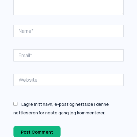
Name*
Email*
Website
Lagre mitt navn, e-post og nettside i denne
nettleseren for neste gang jeg kommenterer.