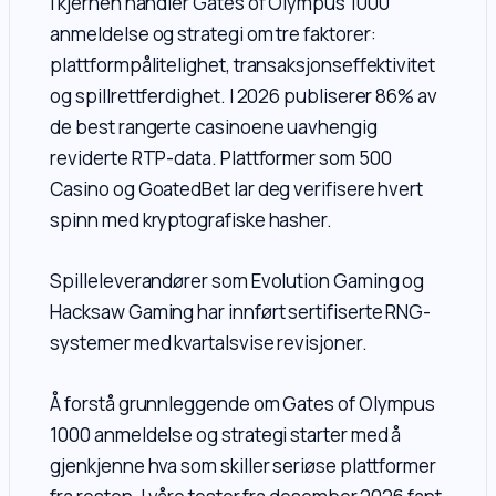
I kjernen handler Gates of Olympus 1000
anmeldelse og strategi om tre faktorer:
plattformpålitelighet, transaksjonseffektivitet
og spillrettferdighet. I 2026 publiserer 86% av
de best rangerte casinoene uavhengig
reviderte RTP-data. Plattformer som 500
Casino og GoatedBet lar deg verifisere hvert
spinn med kryptografiske hasher.
Spilleleverandører som Evolution Gaming og
Hacksaw Gaming har innført sertifiserte RNG-
systemer med kvartalsvise revisjoner.
Å forstå grunnleggende om Gates of Olympus
1000 anmeldelse og strategi starter med å
gjenkjenne hva som skiller seriøse plattformer