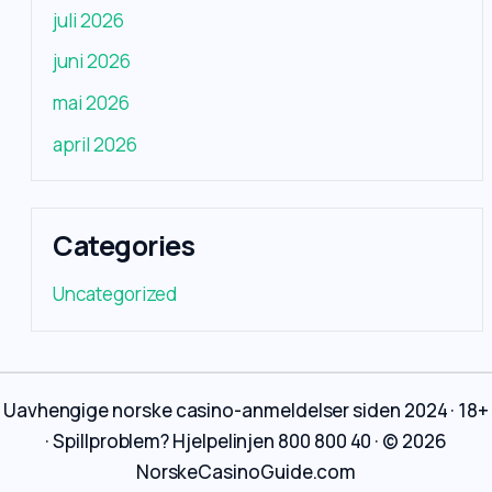
juli 2026
juni 2026
mai 2026
april 2026
Categories
Uncategorized
Uavhengige norske casino-anmeldelser siden 2024 · 18+
· Spillproblem? Hjelpelinjen 800 800 40 · © 2026
NorskeCasinoGuide.com