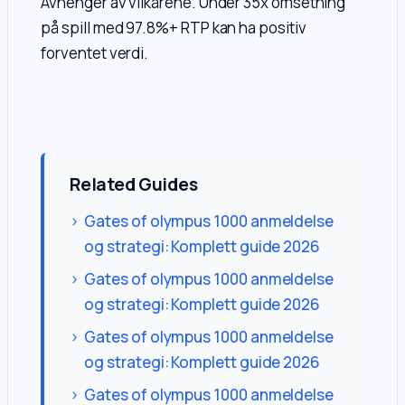
Avhenger av vilkårene. Under 35x omsetning
på spill med 97.8%+ RTP kan ha positiv
forventet verdi.
Related Guides
›
Gates of olympus 1000 anmeldelse
og strategi: Komplett guide 2026
›
Gates of olympus 1000 anmeldelse
og strategi: Komplett guide 2026
›
Gates of olympus 1000 anmeldelse
og strategi: Komplett guide 2026
›
Gates of olympus 1000 anmeldelse