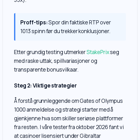
Proff-tips:
Spor din faktiske RTP over
1013 spinn før du trekker konklusjoner.
Etter grundig testing utmerker
StakePrix
seg
med raske uttak, spillvariasjoner og
transparente bonusvilkaar.
Steg 2: Viktige strategier
Å forstå grunnleggende om Gates of Olympus
1000 anmeldelse og strategi starter med å
gjenkjenne hva som skiller seriøse plattformer
fra resten. I våre tester fra oktober 2026 fant vi
at casinoer lisensiert under Gibraltar