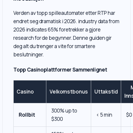
Verden av topp spilleautomater etter RTP har
endret seg dramatisk i 2026. industry data from
2026 indicates 65% foretrekker a gjore
research for de begynner. Denne guiden gir
deg alt du trenger a vite for smartere
beslutninger.
Topp Casinoplattformer Sammenlignet
M
Casino
Velkomstbonus
Uttakstid
Inn
300% up to
Rollbit
< 5 min
$0
$300