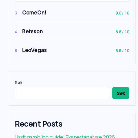
ComeOn!
9.0 / 10
Betsson
8.8 / 10
LeoVegas
8.6 / 10
Søk
Søk
Recent Posts
Usdt gambling guide: Ekspertanalyse 2026