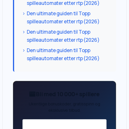
spilleautomater etter rtp (2026)
›
Den ultimate guiden til Topp
spilleautomater etter rtp (2026)
›
Den ultimate guiden til Topp
spilleautomater etter rtp (2026)
›
Den ultimate guiden til Topp
spilleautomater etter rtp (2026)
🎰 Bli med 10 000+ spillere
Ukentlige bonuskoder, gratisspinn og
eksklusive tilbud.