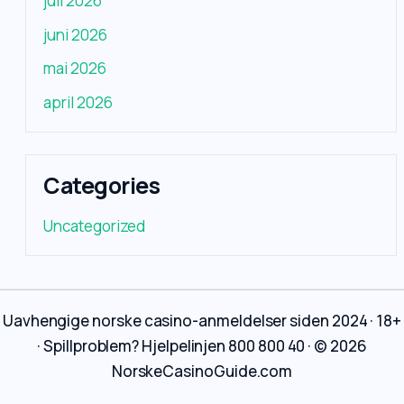
juli 2026
juni 2026
mai 2026
april 2026
Categories
Uncategorized
Uavhengige norske casino-anmeldelser siden 2024 · 18+
· Spillproblem? Hjelpelinjen 800 800 40 · © 2026
NorskeCasinoGuide.com