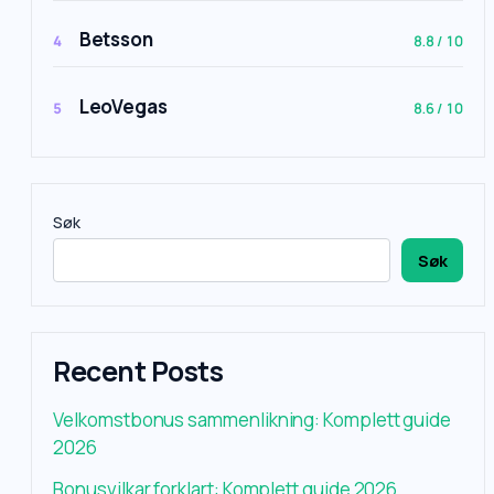
Betsson
8.8 / 10
LeoVegas
8.6 / 10
Søk
Søk
Recent Posts
Velkomstbonus sammenlikning: Komplett guide
2026
Bonusvilkar forklart: Komplett guide 2026