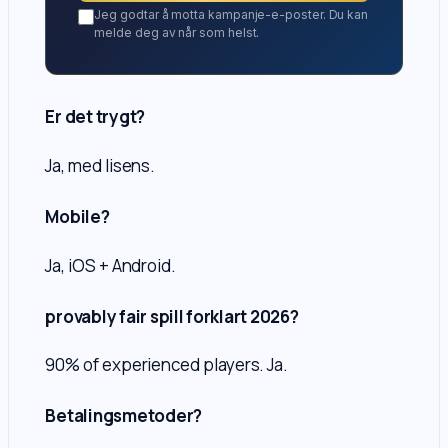
Jeg godtar å motta kampanje-e-poster. Du kan
melde deg av når som helst.
Er det trygt?
Ja, med lisens.
Mobile?
Ja, iOS + Android.
provably fair spill forklart 2026?
90% of experienced players. Ja.
Betalingsmetoder?