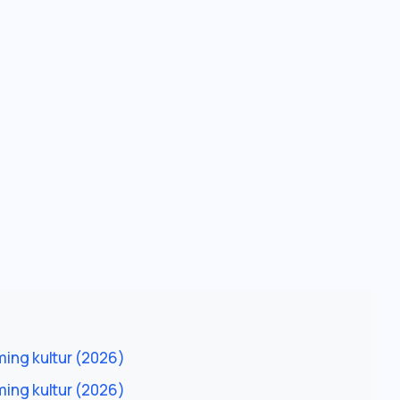
ming kultur (2026)
ming kultur (2026)