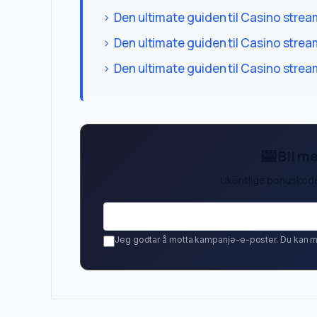
›
Den ultimate guiden til Casino strea
›
Den ultimate guiden til Casino strea
›
Den ultimate guiden til Casino strea
🎰 Bli m
Ukentlige bonuskoder
Jeg godtar å motta kampanje-e-poster. Du kan m