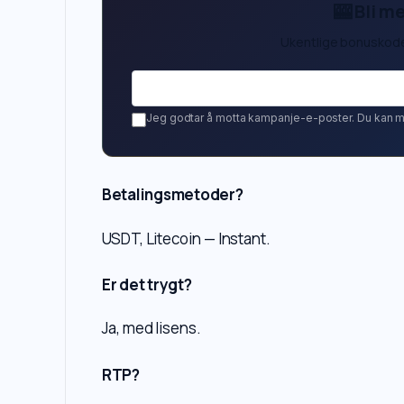
🎰 Bli m
Ukentlige bonuskoder
Jeg godtar å motta kampanje-e-poster. Du kan m
Betalingsmetoder?
USDT, Litecoin — Instant.
Er det trygt?
Ja, med lisens.
RTP?