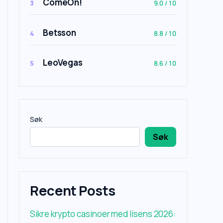
ComeOn!
9.0 / 10
Betsson
8.8 / 10
LeoVegas
8.6 / 10
Søk
Søk
Recent Posts
Sikre krypto casinoer med lisens 2026: