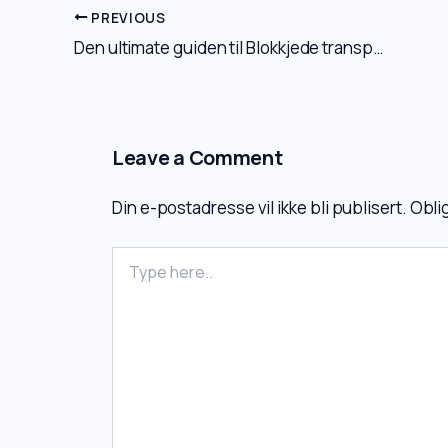
PREVIOUS
Den ultimate guiden til Blokkjede transparens (2026)
Leave a Comment
Din e-postadresse vil ikke bli publisert.
Obli
Type
here..