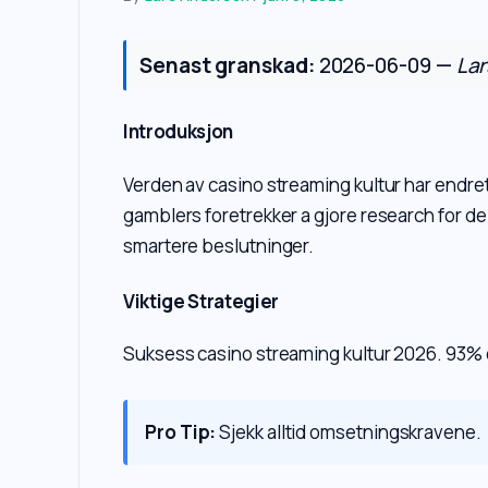
Senast granskad:
2026-06-09 —
Lar
Introduksjon
Verden av casino streaming kultur har endre
gamblers foretrekker a gjore research for de
smartere beslutninger.
Viktige Strategier
Suksess casino streaming kultur 2026. 93% 
Pro Tip:
Sjekk alltid omsetningskravene.