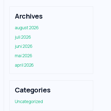
Archives
august 2026
juli 2026
juni 2026
mai 2026
april 2026
Categories
Uncategorized