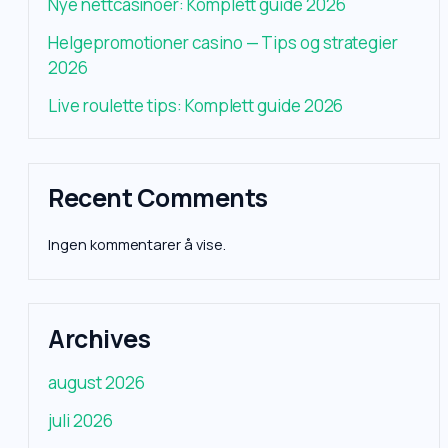
Nye nettcasinoer: Komplett guide 2026
Helgepromotioner casino — Tips og strategier
2026
Live roulette tips: Komplett guide 2026
Recent Comments
Ingen kommentarer å vise.
Archives
august 2026
juli 2026