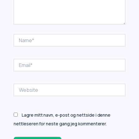
Name*
Email*
Website
Lagre mitt navn, e-post og nettside i denne
nettleseren for neste gang jeg kommenterer.