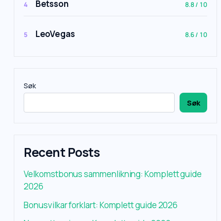
Betsson
8.8 / 10
LeoVegas
8.6 / 10
Søk
Søk
Recent Posts
Velkomstbonus sammenlikning: Komplett guide
2026
Bonusvilkar forklart: Komplett guide 2026