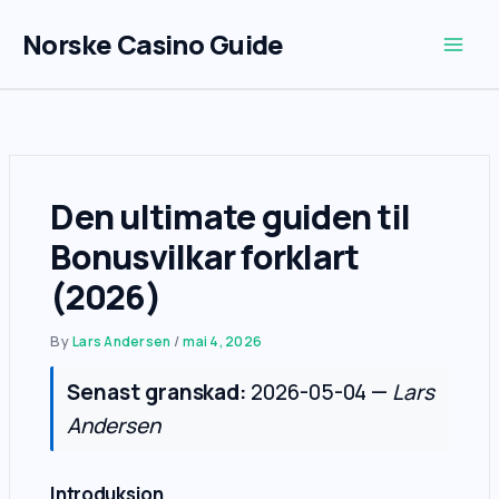
Skip
Norske Casino Guide
to
content
Den ultimate guiden til
Bonusvilkar forklart
(2026)
By
/
Lars Andersen
mai 4, 2026
Senast granskad:
2026-05-04 —
Lars
Andersen
Introduksjon