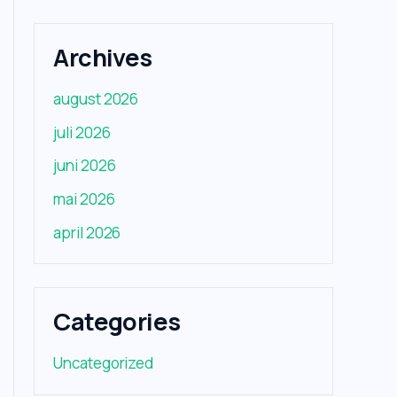
Archives
august 2026
juli 2026
juni 2026
mai 2026
april 2026
Categories
Uncategorized