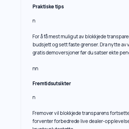
Praktiske tips
n
For å få mest mulig ut av blokkjede transpare
budsjett og sett faste grenser. Dra nytte av
gratis demoversjoner før du satser ekte pen
nn
Fremtidsutsikter
n
Fremover vil blokkjede transparens fortsett
forventer forbedrede live dealer-opplevelse