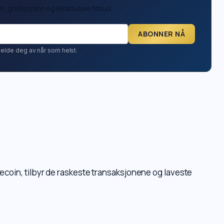
, gratisspinn og eksklusive tilbud.
ABONNER NÅ
elde deg av når som helst.
ecoin, tilbyr de raskeste transaksjonene og laveste