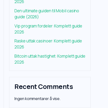
2026
Den ultimate guiden til Mobil casino
guide (2026)
Vip program fordeler: Komplett guide
2026
Raske uttak casinoer: Komplett guide
2026
Bitcoin uttak hastighet: Komplett guide
2026
Recent Comments
Ingen kommentarer å vise.