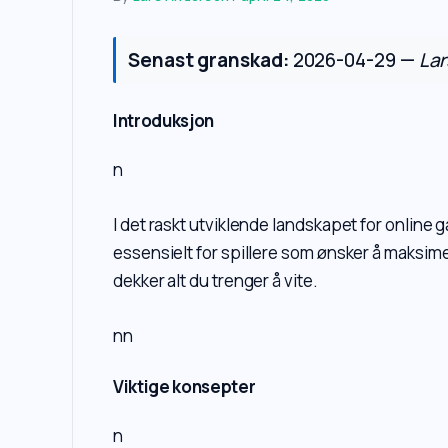
Senast granskad:
2026-04-29 —
Lar
Introduksjon
n
I det raskt utviklende landskapet for online 
essensielt for spillere som ønsker å maksi
dekker alt du trenger å vite.
nn
Viktige konsepter
n