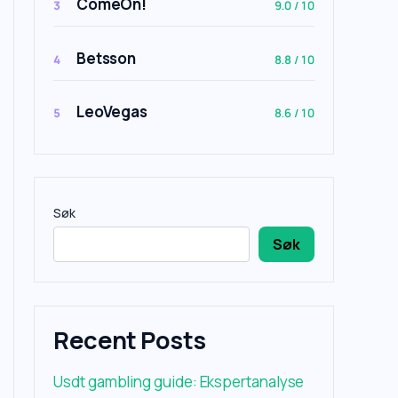
ComeOn!
9.0 / 10
Betsson
8.8 / 10
LeoVegas
8.6 / 10
Søk
Søk
Recent Posts
Usdt gambling guide: Ekspertanalyse