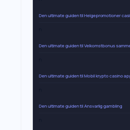
Den ultimate guiden til Helgepromotioner cas
n
Den ultimate guiden til Velkomstbonus samme
n
Den ultimate guiden til Mobil krypto casino a
n
Den ultimate guiden til Ansvarlig gambling
n