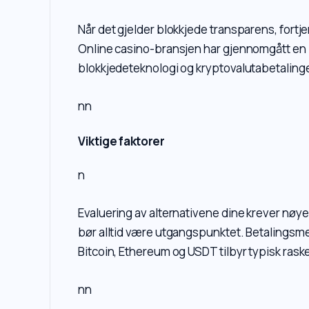
Når det gjelder blokkjede transparens, for
Online casino-bransjen har gjennomgått en 
blokkjedeteknologi og kryptovalutabetalinge
nn
Viktige faktorer
n
Evaluering av alternativene dine krever nøye 
bør alltid være utgangspunktet. Betalingsme
Bitcoin, Ethereum og USDT tilbyr typisk rask
nn