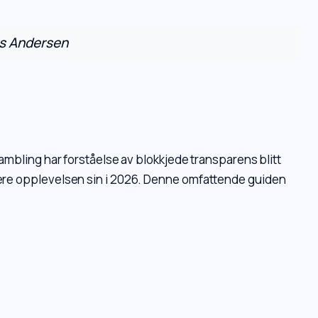
s Andersen
gambling har forståelse av blokkjede transparens blitt
mere opplevelsen sin i 2026. Denne omfattende guiden