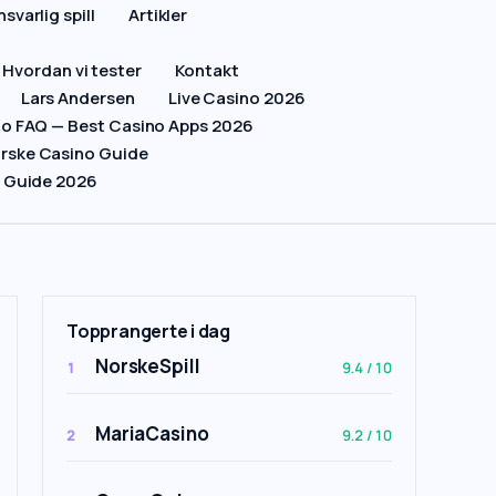
nsvarlig spill
Artikler
Hvordan vi tester
Kontakt
Lars Andersen
Live Casino 2026
no FAQ — Best Casino Apps 2026
rske Casino Guide
 Guide 2026
Topprangerte i dag
NorskeSpill
9.4 / 10
MariaCasino
9.2 / 10