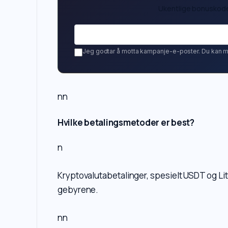
Ukentlige bonuskoder
Jeg godtar å motta kampanje-e-poster. Du kan m
nn
Hvilke betalingsmetoder er best?
n
Kryptovalutabetalinger, spesielt USDT og Lit
gebyrene.
nn