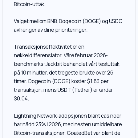
Bitcoin-uttak.
Valget mellom BNB, Dogecoin (DOGE) og USDC
avhenger av dine prioriteringer.
Transaksjonseffektivitet er en
nøkkeldifferensiator. Våre februar 2026-
benchmarks: Jackbit behandlet vårt testuttak
på 10 minutter, det tregeste brukte over 26
timer. Dogecoin (DOGE) koster $1.83 per
transaksjon, mens USDT (Tether) er under
$0.04.
Lightning Network-adopsjonen blant casinoer
har nådd 23% i 2026, med nesten umiddelbare
Bitcoin-transaksjoner. GoatedBet var blant de