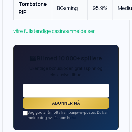
Tombstone
BGaming
95.9%
Medi
RIP
våre fullstendige casinoanmeldelser
🎰 Bli med 10 000+ spillere
Ukentlige bonuskoder, gratisspinn og
eksklusive tilbud.
ABONNER NÅ
Jeg godtar å motta kampanje-e-poster. Du kan
melde deg av når som helst.