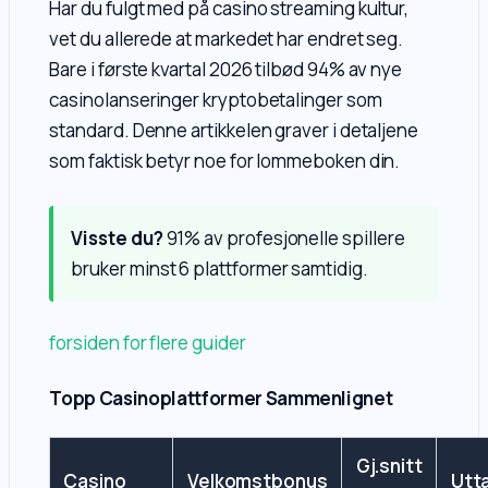
Har du fulgt med på casino streaming kultur,
vet du allerede at markedet har endret seg.
Bare i første kvartal 2026 tilbød 94% av nye
casinolanseringer kryptobetalinger som
standard. Denne artikkelen graver i detaljene
som faktisk betyr noe for lommeboken din.
Visste du?
91% av profesjonelle spillere
bruker minst 6 plattformer samtidig.
forsiden for flere guider
Topp Casinoplattformer Sammenlignet
Gj.snitt
Casino
Velkomstbonus
Utt