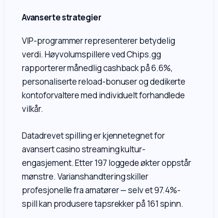
Avanserte strategier
VIP-programmer representerer betydelig
verdi. Høyvolumspillere ved Chips.gg
rapporterer månedlig cashback på 6.6%,
personaliserte reload-bonuser og dedikerte
kontoforvaltere med individuelt forhandlede
vilkår.
Datadrevet spilling er kjennetegnet for
avansert casino streaming kultur-
engasjement. Etter 197 loggede økter oppstår
mønstre. Varianshandtering skiller
profesjonelle fra amatører — selv et 97.4%-
spill kan produsere tapsrekker på 161 spinn.