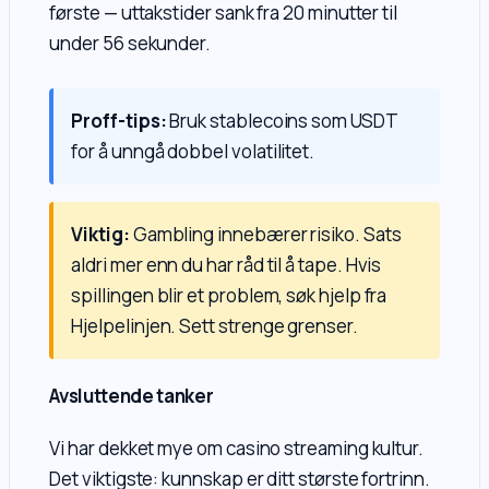
første — uttakstider sank fra 20 minutter til
under 56 sekunder.
Proff-tips:
Bruk stablecoins som USDT
for å unngå dobbel volatilitet.
Viktig:
Gambling innebærer risiko. Sats
aldri mer enn du har råd til å tape. Hvis
spillingen blir et problem, søk hjelp fra
Hjelpelinjen. Sett strenge grenser.
Avsluttende tanker
Vi har dekket mye om casino streaming kultur.
Det viktigste: kunnskap er ditt største fortrinn.