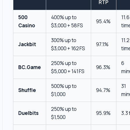
RTP
500
400% up to
11.6
95.4%
Casino
$3,000 + 58 FS
tim
300% up to
11.2
Jackbit
97.1%
$3,000 + 162 FS
tim
250% up to
6
BC.Game
96.3%
$5,000 + 141 FS
min
500% up to
31
Shuffle
94.7%
$1,000
min
250% up to
Duelbits
95.9%
3.3 
$1,500