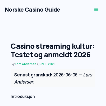
Skip
Norske Casino Guide
to
content
Casino streaming kultur:
Testet og anmeldt 2026
By
/
Lars Andersen
juni 6, 2026
Senast granskad:
2026-06-06 —
Lars
Andersen
Introduksjon