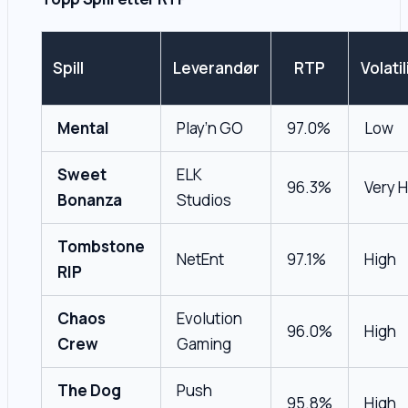
Spill
Leverandør
RTP
Volatil
Mental
Play’n GO
97.0%
Low
Sweet
ELK
96.3%
Very H
Bonanza
Studios
Tombstone
NetEnt
97.1%
High
RIP
Chaos
Evolution
96.0%
High
Crew
Gaming
The Dog
Push
95.8%
High