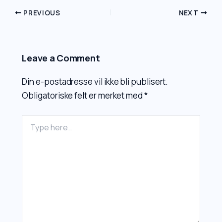
PREVIOUS
NEXT
Leave a Comment
Din e-postadresse vil ikke bli publisert.
Obligatoriske felt er merket med
*
Type
here..