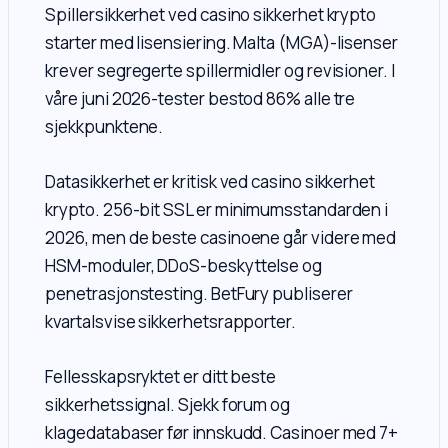
Spillersikkerhet ved casino sikkerhet krypto
starter med lisensiering. Malta (MGA)-lisenser
krever segregerte spillermidler og revisioner. I
våre juni 2026-tester bestod 86% alle tre
sjekkpunktene.
Datasikkerhet er kritisk ved casino sikkerhet
krypto. 256-bit SSL er minimumsstandarden i
2026, men de beste casinoene går videre med
HSM-moduler, DDoS-beskyttelse og
penetrasjonstesting. BetFury publiserer
kvartalsvise sikkerhetsrapporter.
Fellesskapsryktet er ditt beste
sikkerhetssignal. Sjekk forum og
klagedatabaser før innskudd. Casinoer med 7+