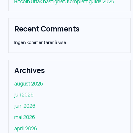
Bitcoin uttak hastighet: Komplett guide 2026
Recent Comments
Ingen kommentarer å vise.
Archives
august 2026
juli 2026
juni 2026
mai 2026
april 2026