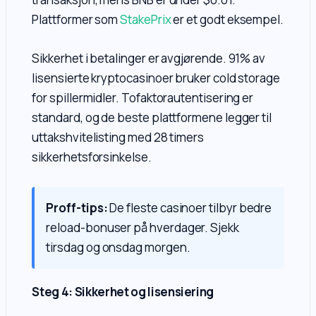
Plattformer som
StakePrix
er et godt eksempel.
Sikkerhet i betalinger er avgjørende. 91% av
lisensierte kryptocasinoer bruker cold storage
for spillermidler. Tofaktorautentisering er
standard, og de beste plattformene legger til
uttakshvitelisting med 28 timers
sikkerhetsforsinkelse.
Proff-tips:
De fleste casinoer tilbyr bedre
reload-bonuser på hverdager. Sjekk
tirsdag og onsdag morgen.
Steg 4: Sikkerhet og lisensiering