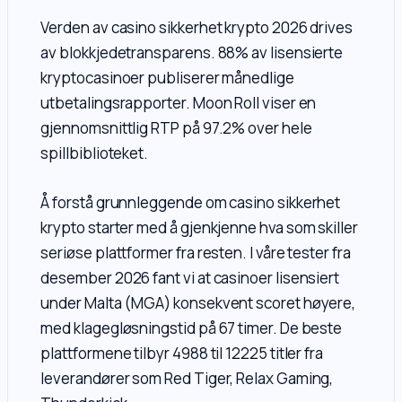
Verden av casino sikkerhet krypto 2026 drives
av blokkjedetransparens. 88% av lisensierte
kryptocasinoer publiserer månedlige
utbetalingsrapporter. Moon Roll viser en
gjennomsnittlig RTP på 97.2% over hele
spillbiblioteket.
Å forstå grunnleggende om casino sikkerhet
krypto starter med å gjenkjenne hva som skiller
seriøse plattformer fra resten. I våre tester fra
desember 2026 fant vi at casinoer lisensiert
under Malta (MGA) konsekvent scoret høyere,
med klagegløsningstid på 67 timer. De beste
plattformene tilbyr 4988 til 12225 titler fra
leverandører som Red Tiger, Relax Gaming,