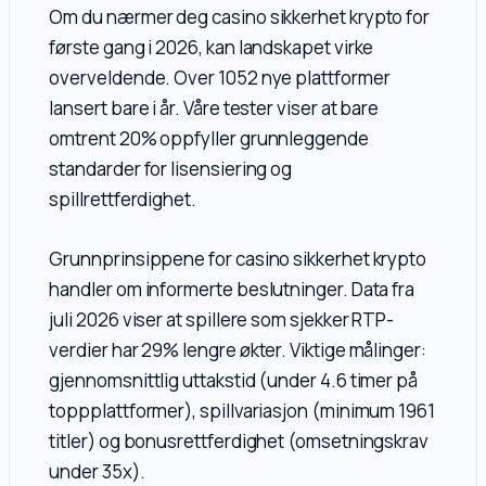
Om du nærmer deg casino sikkerhet krypto for
første gang i 2026, kan landskapet virke
overveldende. Over 1052 nye plattformer
lansert bare i år. Våre tester viser at bare
omtrent 20% oppfyller grunnleggende
standarder for lisensiering og
spillrettferdighet.
Grunnprinsippene for casino sikkerhet krypto
handler om informerte beslutninger. Data fra
juli 2026 viser at spillere som sjekker RTP-
verdier har 29% lengre økter. Viktige målinger:
gjennomsnittlig uttakstid (under 4.6 timer på
toppplattformer), spillvariasjon (minimum 1961
titler) og bonusrettferdighet (omsetningskrav
under 35x).