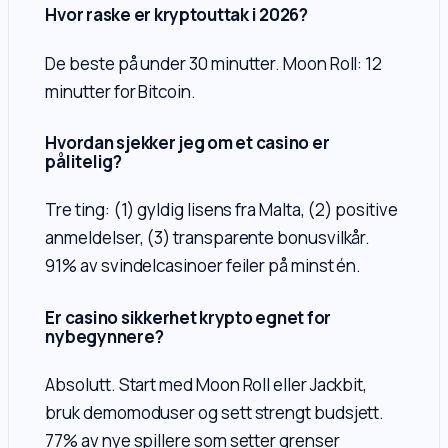
Hvor raske er kryptouttak i 2026?
De beste på under 30 minutter. Moon Roll: 12
minutter for Bitcoin.
Hvordan sjekker jeg om et casino er
pålitelig?
Tre ting: (1) gyldig lisens fra Malta, (2) positive
anmeldelser, (3) transparente bonusvilkår.
91% av svindelcasinoer feiler på minst én.
Er casino sikkerhet krypto egnet for
nybegynnere?
Absolutt. Start med Moon Roll eller Jackbit,
bruk demomoduser og sett strengt budsjett.
77% av nye spillere som setter grenser