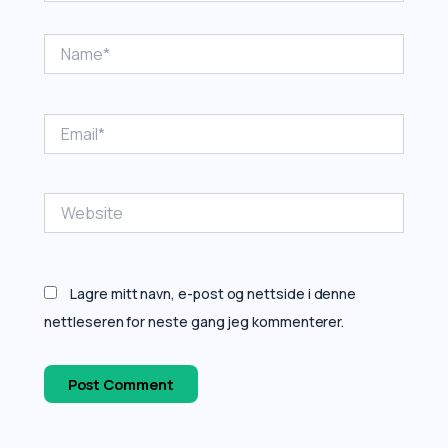
Name*
Email*
Website
Lagre mitt navn, e-post og nettside i denne
nettleseren for neste gang jeg kommenterer.