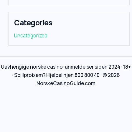
Categories
Uncategorized
Uavhengige norske casino-anmeldelser siden 2024 · 18+
· Spillproblem? Hjelpelinjen 800 800 40 · © 2026
NorskeCasinoGuide.com