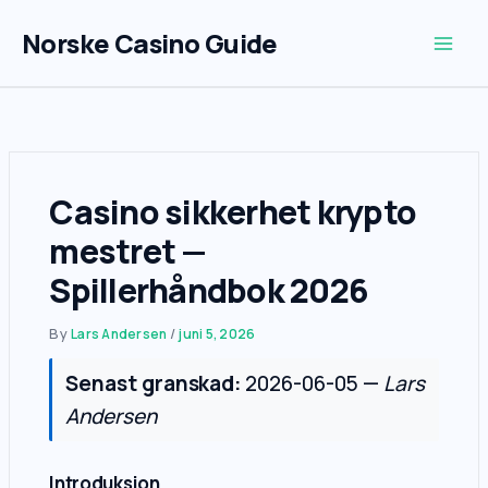
Skip
Norske Casino Guide
to
content
Casino sikkerhet krypto
mestret —
Spillerhåndbok 2026
By
/
Lars Andersen
juni 5, 2026
Senast granskad:
2026-06-05 —
Lars
Andersen
Introduksjon