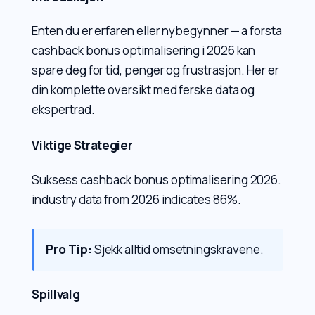
Enten du er erfaren eller nybegynner — a forsta
cashback bonus optimalisering i 2026 kan
spare deg for tid, penger og frustrasjon. Her er
din komplette oversikt med ferske data og
ekspertrad.
Viktige Strategier
Suksess cashback bonus optimalisering 2026.
industry data from 2026 indicates 86%.
Pro Tip:
Sjekk alltid omsetningskravene.
Spillvalg