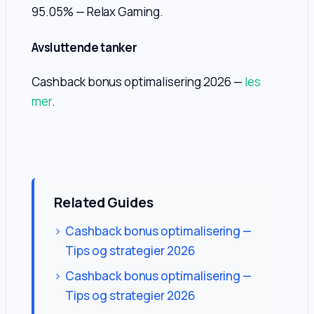
95.05% — Relax Gaming.
Avsluttende tanker
Cashback bonus optimalisering 2026 —
les
mer
.
Related Guides
›
Cashback bonus optimalisering —
Tips og strategier 2026
›
Cashback bonus optimalisering —
Tips og strategier 2026