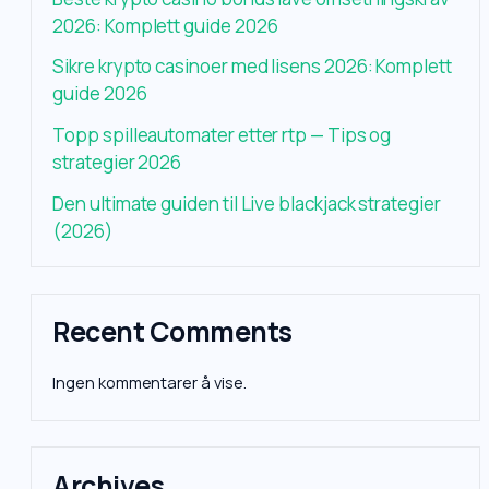
2026: Komplett guide 2026
Sikre krypto casinoer med lisens 2026: Komplett
guide 2026
Topp spilleautomater etter rtp — Tips og
strategier 2026
Den ultimate guiden til Live blackjack strategier
(2026)
Recent Comments
Ingen kommentarer å vise.
Archives