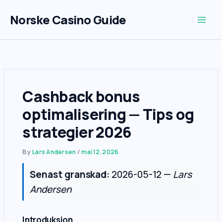
Skip
Norske Casino Guide
to
content
Cashback bonus
optimalisering — Tips og
strategier 2026
By
/
Lars Andersen
mai 12, 2026
Senast granskad:
2026-05-12 —
Lars
Andersen
Introduksjon