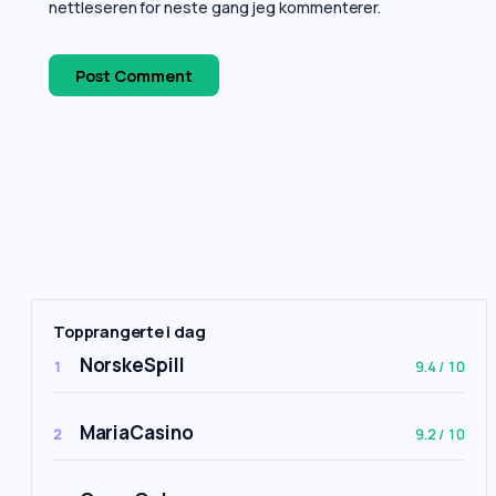
nettleseren for neste gang jeg kommenterer.
Topprangerte i dag
NorskeSpill
9.4 / 10
MariaCasino
9.2 / 10