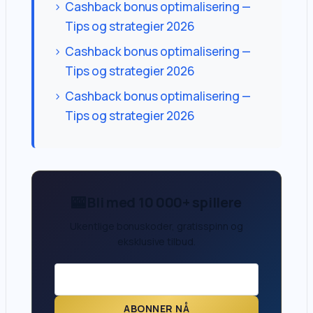
›
Cashback bonus optimalisering —
Tips og strategier 2026
›
Cashback bonus optimalisering —
Tips og strategier 2026
›
Cashback bonus optimalisering —
Tips og strategier 2026
🎰 Bli med 10 000+ spillere
Ukentlige bonuskoder, gratisspinn og
eksklusive tilbud.
ABONNER NÅ