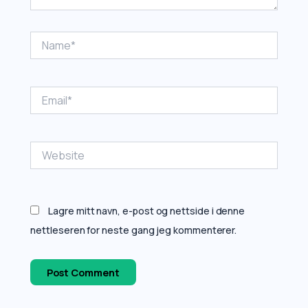
Name*
Email*
Website
Lagre mitt navn, e-post og nettside i denne
nettleseren for neste gang jeg kommenterer.