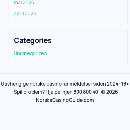
mai 2026
april 2026
Categories
Uncategorized
Uavhengige norske casino-anmeldelser siden 2024 · 18+
· Spillproblem? Hjelpelinjen 800 800 40 · © 2026
NorskeCasinoGuide.com