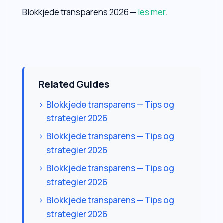
Blokkjede transparens 2026 —
les mer
.
Related Guides
›
Blokkjede transparens — Tips og
strategier 2026
›
Blokkjede transparens — Tips og
strategier 2026
›
Blokkjede transparens — Tips og
strategier 2026
›
Blokkjede transparens — Tips og
strategier 2026