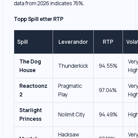
data from 2026 indicates 76%.
Topp Spill etter RTP
Spill
Leverandor
RTP
Volat
The Dog
Ver
Thunderkick
94.55%
House
Hig
Reactoonz
Pragmatic
Ver
97.04%
2
Play
Hig
Starlight
Nolimit City
94.49%
Hig
Princess
Hacksaw
Ver