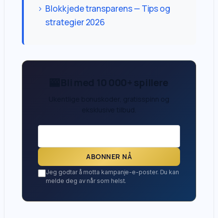
›
Blokkjede transparens — Tips og
strategier 2026
🎰 Bli med 10 000+ spillere
Ukentlige bonuskoder, gratisspinn og
eksklusive tilbud.
ABONNER NÅ
Jeg godtar å motta kampanje-e-poster. Du kan
melde deg av når som helst.