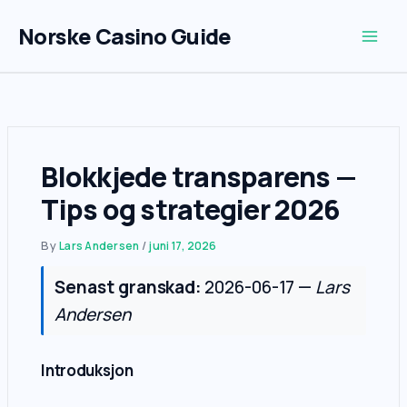
Skip
Norske Casino Guide
to
content
Blokkjede transparens —
Tips og strategier 2026
By
/
Lars Andersen
juni 17, 2026
Senast granskad:
2026-06-17 —
Lars
Andersen
Introduksjon