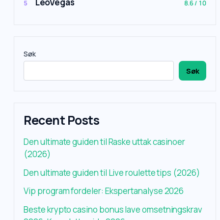
LeoVegas
8.6 / 10
Søk
Søk
Recent Posts
Den ultimate guiden til Raske uttak casinoer
(2026)
Den ultimate guiden til Live roulette tips (2026)
Vip program fordeler: Ekspertanalyse 2026
Beste krypto casino bonus lave omsetningskrav