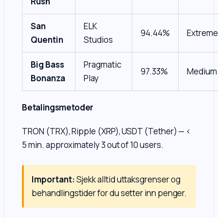
Rush
San
ELK
94.44%
Extreme
Quentin
Studios
Big Bass
Pragmatic
97.33%
Medium
Bonanza
Play
Betalingsmetoder
TRON (TRX), Ripple (XRP), USDT (Tether) — <
5 min. approximately 3 out of 10 users.
Important:
Sjekk alltid uttaksgrenser og
behandlingstider for du setter inn penger.