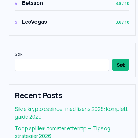
Betsson
8.8 / 10
LeoVegas
8.6 / 10
Søk
Søk
Recent Posts
Sikre krypto casinoer med lisens 2026: Komplett
guide 2026
Topp spilleautomater etter rtp — Tips og
strategier 2026