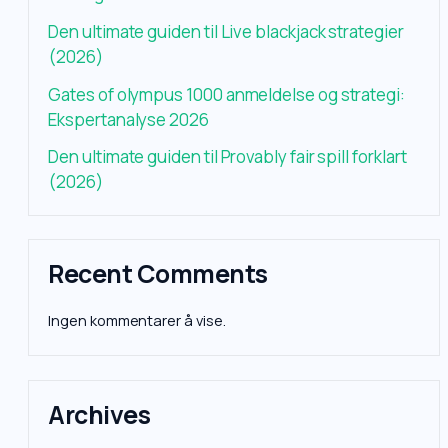
Den ultimate guiden til Live blackjack strategier
(2026)
Gates of olympus 1000 anmeldelse og strategi:
Ekspertanalyse 2026
Den ultimate guiden til Provably fair spill forklart
(2026)
Recent Comments
Ingen kommentarer å vise.
Archives