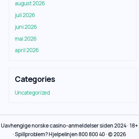
august 2026
juli 2026
juni 2026
mai 2026
april 2026
Categories
Uncategorized
Uavhengige norske casino-anmeldelser siden 2024 · 18+
· Spillproblem? Hjelpelinjen 800 800 40 · © 2026