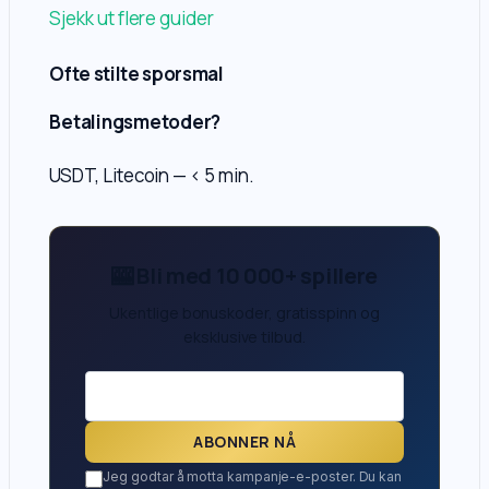
Sjekk ut flere guider
Ofte stilte sporsmal
Betalingsmetoder?
USDT, Litecoin — < 5 min.
🎰 Bli med 10 000+ spillere
Ukentlige bonuskoder, gratisspinn og
eksklusive tilbud.
ABONNER NÅ
Jeg godtar å motta kampanje-e-poster. Du kan