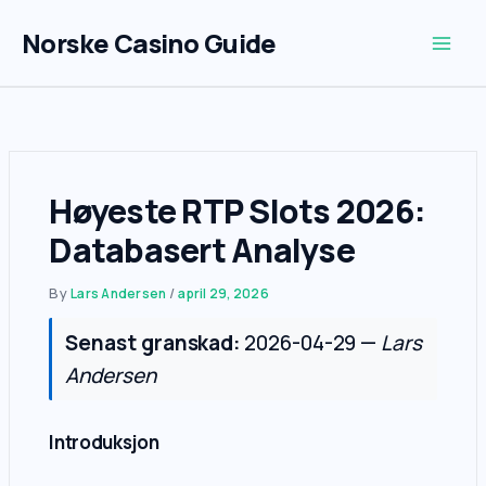
Skip
Norske Casino Guide
to
content
Høyeste RTP Slots 2026:
Databasert Analyse
By
/
Lars Andersen
april 29, 2026
Senast granskad:
2026-04-29 —
Lars
Andersen
Introduksjon