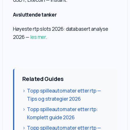
Avsluttende tanker
Høyeste rtp slots 2026: databasert analyse
2026 —
les mer
.
Related Guides
›
Topp spilleautomater etter rtp —
Tips og strategier 2026
›
Topp spilleautomater etter rtp:
Komplett guide 2026
›
Topp spilleautomater etter rtp —