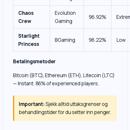
Chaos
Evolution
96.92%
Extre
Crew
Gaming
Starlight
BGaming
96.22%
Low
Princess
Betalingsmetoder
Bitcoin (BTC), Ethereum (ETH), Litecoin (LTC)
— Instant. 86% of experienced players.
Important:
Sjekk alltid uttaksgrenser og
behandlingstider for du setter inn penger.