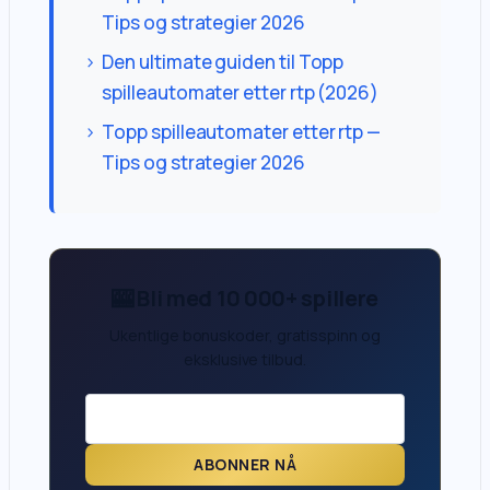
Tips og strategier 2026
›
Den ultimate guiden til Topp
spilleautomater etter rtp (2026)
›
Topp spilleautomater etter rtp —
Tips og strategier 2026
🎰 Bli med 10 000+ spillere
Ukentlige bonuskoder, gratisspinn og
eksklusive tilbud.
ABONNER NÅ