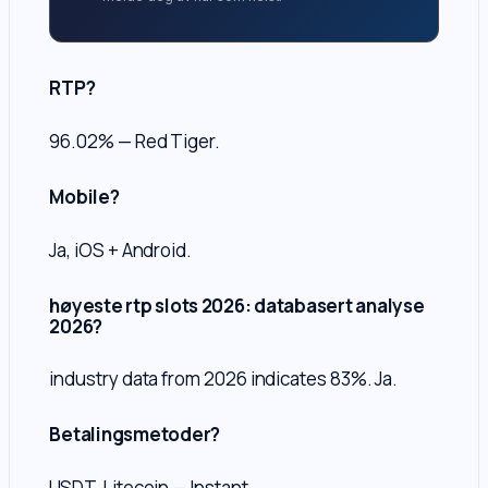
RTP?
96.02% — Red Tiger.
Mobile?
Ja, iOS + Android.
høyeste rtp slots 2026: databasert analyse
2026?
industry data from 2026 indicates 83%. Ja.
Betalingsmetoder?
USDT, Litecoin — Instant.