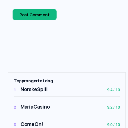
Topprangerte i dag
NorskeSpill
9.4 / 10
MariaCasino
9.2 / 10
ComeOn!
9.0 / 10