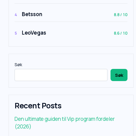
Betsson
8.8 / 10
LeoVegas
8.6 / 10
Søk
Søk
Recent Posts
Den ultimate guiden til Vip program fordeler
(2026)