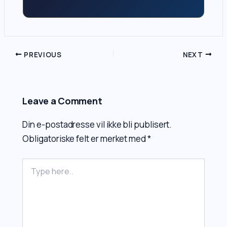
PREVIOUS
NEXT
Leave a Comment
Din e-postadresse vil ikke bli publisert.
Obligatoriske felt er merket med
*
Type
here..