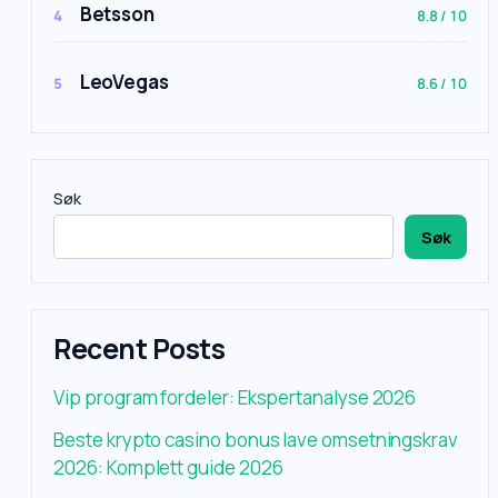
Betsson
8.8 / 10
LeoVegas
8.6 / 10
Søk
Søk
Recent Posts
Vip program fordeler: Ekspertanalyse 2026
Beste krypto casino bonus lave omsetningskrav
2026: Komplett guide 2026