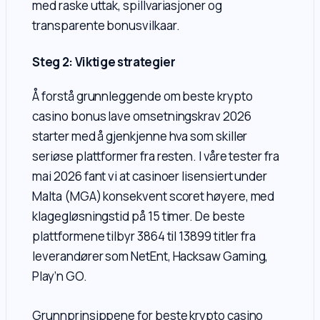
med raske uttak, spillvariasjoner og
transparente bonusvilkaar.
Steg 2: Viktige strategier
Å forstå grunnleggende om beste krypto
casino bonus lave omsetningskrav 2026
starter med å gjenkjenne hva som skiller
seriøse plattformer fra resten. I våre tester fra
mai 2026 fant vi at casinoer lisensiert under
Malta (MGA) konsekvent scoret høyere, med
klagegløsningstid på 15 timer. De beste
plattformene tilbyr 3864 til 13899 titler fra
leverandører som NetEnt, Hacksaw Gaming,
Play’n GO.
Grunnprinsippene for beste krypto casino