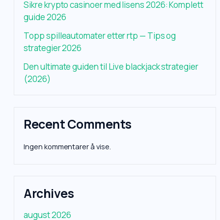
Sikre krypto casinoer med lisens 2026: Komplett
guide 2026
Topp spilleautomater etter rtp — Tips og
strategier 2026
Den ultimate guiden til Live blackjack strategier
(2026)
Recent Comments
Ingen kommentarer å vise.
Archives
august 2026