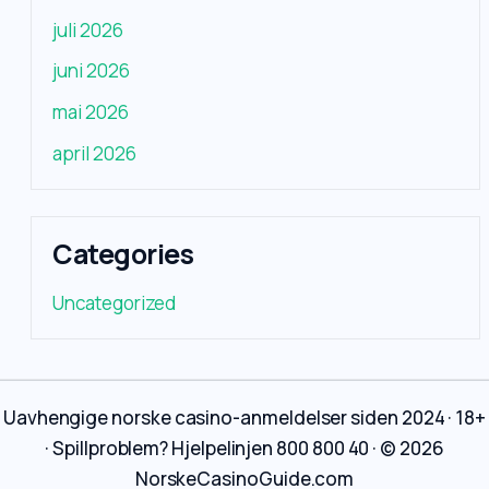
juli 2026
juni 2026
mai 2026
april 2026
Categories
Uncategorized
Uavhengige norske casino-anmeldelser siden 2024 · 18+
· Spillproblem? Hjelpelinjen 800 800 40 · © 2026
NorskeCasinoGuide.com