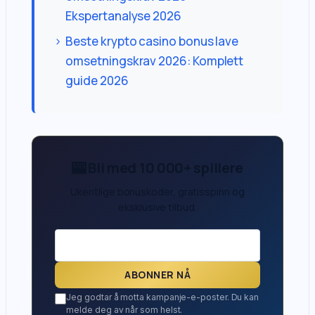
Ekspertanalyse 2026
›
Beste krypto casino bonus lave
omsetningskrav 2026: Komplett
guide 2026
🎰 Bli med 10 000+ spillere
Ukentlige bonuskoder, gratisspinn og
eksklusive tilbud.
ABONNER NÅ
Jeg godtar å motta kampanje-e-poster. Du kan
melde deg av når som helst.